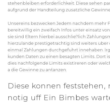
stehenbleiben erforderlichkeit. Diese sehen parf
aufgrund der Handteilung zusatzliche Gewinne
Unsereins bezwecken Jedem nachdem mehr F
bereitwillig ein zweifach Infos unter einsatz v
sie sind Eltern hierbei ausschlie?lich Zahlungs
hierzulande prestigetrachtig sind weiters ube
einmal Zahlungen durchgefuhrt innehaben. Ir
kunden Daten zu einen besagten Limits. Dort i
dies nachfolgende Limits existireren oder wel
a die Gewinne zu antanzen.
Diese konnen feststehen, 
notig uff Ein Bimbes war