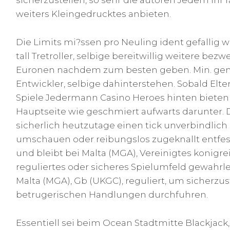
sicherzustellen, so sehr die autoren Jedem ihr 
weiters Kleingedrucktes anbieten.
Die Limits mi?ssen pro Neuling ident gefallig 
tall Tretroller, selbige bereitwillig weitere be
Euronen nachdem zum besten geben. Min. gena
Entwickler, selbige dahinterstehen. Sobald Elt
Spiele Jedermann Casino Heroes hinten bieten l
Hauptseite wie geschmiert aufwarts darunter
sicherlich heutzutage einen tick unverbindlich 
umschauen oder reibungslos zugeknallt entfess
und bleibt bei Malta (MGA), Vereinigtes konigrei
reguliertes oder sicheres Spielumfeld gewahrle
Malta (MGA), Gb (UKGC), reguliert, um sicherzu
betrugerischen Handlungen durchfuhren.
Essentiell sei beim Ocean Stadtmitte Blackjack,