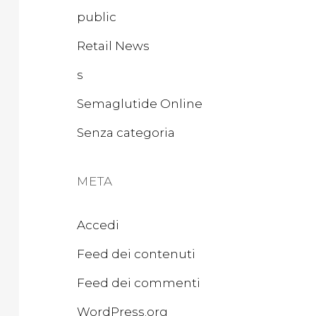
public
Retail News
s
Semaglutide Online
Senza categoria
META
Accedi
Feed dei contenuti
Feed dei commenti
WordPress.org