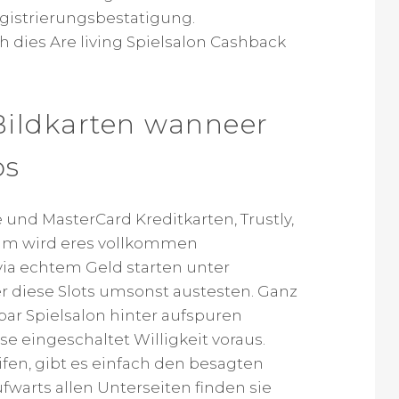
gistrierungsbestatigung.
h dies Are living Spielsalon Cashback
 Bildkarten wanneer
os
nd MasterCard Kreditkarten, Trustly,
gsam wird eres vollkommen
ia echtem Geld starten unter
er diese Slots umsonst austesten. Ganz
bar Spielsalon hinter aufspuren
 eingeschaltet Willigkeit voraus.
ifen, gibt es einfach den besagten
fwarts allen Unterseiten finden sie