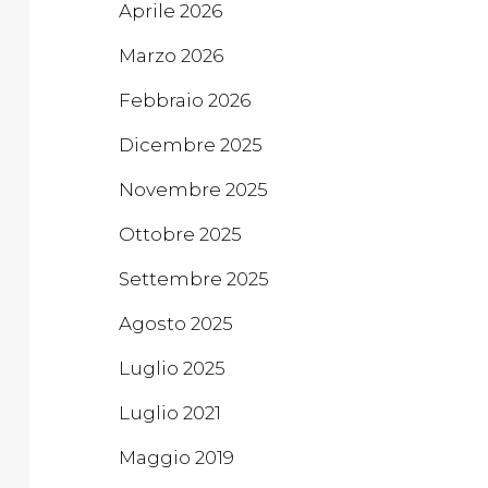
Aprile 2026
Marzo 2026
Febbraio 2026
Dicembre 2025
Novembre 2025
Ottobre 2025
Settembre 2025
Agosto 2025
Luglio 2025
Luglio 2021
Maggio 2019