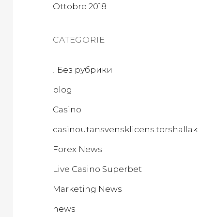
Ottobre 2018
CATEGORIE
! Без рубрики
blog
Casino
casinoutansvensklicens.torshallakeba
Forex News
Live Casino Superbet
Marketing News
news