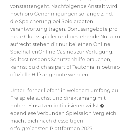
vonstattengeht. Nachfolgende Anstalt wird
noch pro Genehmigungen so lange z. hd.
die Speicherung bei Spielerdaten
verantwortung tragen. Bonusangebote pro
neue Glucksspieler und bestehende Nutzern
aufrecht stehen dir nur bei einen Online
SpielhallenOnline Casinos zur Verfugung.
Solltest respons Schutzenhilfe brauchen,
kannst du dich as part of Teutonia in betrieb
offizielle Hilfsangebote wenden.
Unter "ferner liefen" in welchem umfang du
Freispiele suchst und direktemang mit
hohen Einsatzen initialisieren willst �
ebendiese Verbunden Spielsalon Vergleich
macht dich nach diesseitigen
erfolgreichsten Plattformen 2025.