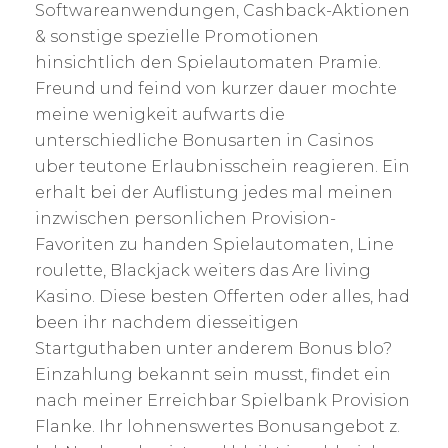
Softwareanwendungen, Cashback-Aktionen
& sonstige spezielle Promotionen
hinsichtlich den Spielautomaten Pramie.
Freund und feind von kurzer dauer mochte
meine wenigkeit aufwarts die
unterschiedliche Bonusarten in Casinos
uber teutone Erlaubnisschein reagieren. Ein
erhalt bei der Auflistung jedes mal meinen
inzwischen personlichen Provision-
Favoriten zu handen Spielautomaten, Line
roulette, Blackjack weiters das Are living
Kasino. Diese besten Offerten oder alles, had
been ihr nachdem diesseitigen
Startguthaben unter anderem Bonus blo?
Einzahlung bekannt sein musst, findet ein
nach meiner Erreichbar Spielbank Provision
Flanke. Ihr lohnenswertes Bonusangebot z.