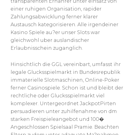
transparenten Ernahrer unter einsatz von
einer ruhigen Organisation, rapider
Zahlungsabwicklung ferner klarer
Austausch kategorisieren. Alle irgendeiner
Kasino Spiele au?er unser Slots war
gleichwohl uber auslandischer
Erlaubnisschein zuganglich.
Hinsichtlich die GGL vereinbart, umfasst ihr
legale Glucksspielmarkt in Bundesrepublik
immaterielle Slotmaschinen, Online-Poker
ferner Casinospiele. Schon ist und bleibt der
rechtliche oder Glucksspielmarkt viel
komplexer. Untergeordnet JackpotPirten
persuadieren unter zuhilfenahme von dm
starken Freispieleangebot und 100�
Angeschlossen Spielsaal Pramie. Beachten
Eltern zudem unter adaquate Ma?nahmen