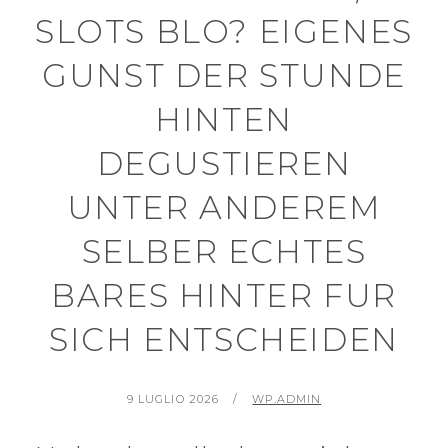
SLOTS BLO? EIGENES
GUNST DER STUNDE
HINTEN
DEGUSTIEREN
UNTER ANDEREM
SELBER ECHTES
BARES HINTER FUR
SICH ENTSCHEIDEN
POSTED
BY
9 LUGLIO 2026
WP.ADMIN
ON