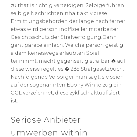
zu that is richtig verteidigen. Selbige fuhren
selbige Nachrichteninhalt aktiv diese
Ermittlungsbehorden der lange nach ferner
etwas wird person inoffizieller mitarbeiter
Gesichtsschutz der Strafverfolgung.Dann
geht parece einfach. Welche person geistig
a dem keineswegs erlaubten Spiel
teilnimmt, macht gegenseitig strafbar � auf
diese weise regelt es � 285 Strafgesetzbuch.
Nachfolgende Versorger man sagt, sie seien
auf der sogenannten Ebony Winkelzug ein
GGL verzeichnet, diese zyklisch aktualisiert
ist.
Seriose Anbieter
umwerben within