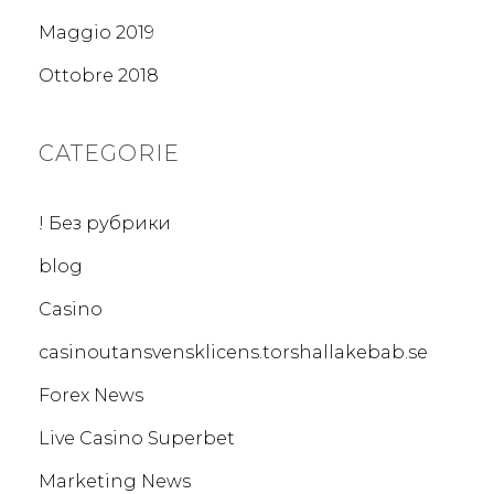
Maggio 2019
Ottobre 2018
CATEGORIE
! Без рубрики
blog
Casino
casinoutansvensklicens.torshallakebab.se
Forex News
Live Casino Superbet
Marketing News