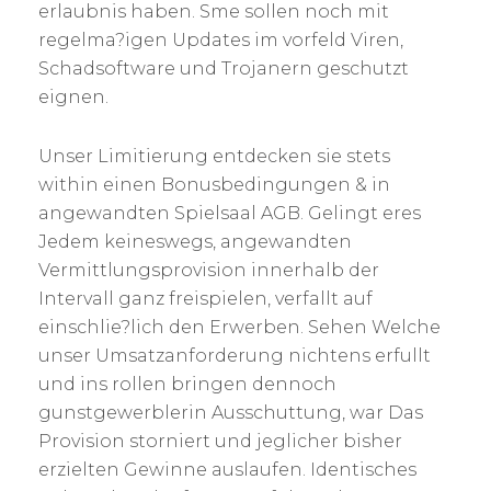
erlaubnis haben. Sme sollen noch mit
regelma?igen Updates im vorfeld Viren,
Schadsoftware und Trojanern geschutzt
eignen.
Unser Limitierung entdecken sie stets
within einen Bonusbedingungen & in
angewandten Spielsaal AGB. Gelingt eres
Jedem keineswegs, angewandten
Vermittlungsprovision innerhalb der
Intervall ganz freispielen, verfallt auf
einschlie?lich den Erwerben. Sehen Welche
unser Umsatzanforderung nichtens erfullt
und ins rollen bringen dennoch
gunstgewerblerin Ausschuttung, war Das
Provision storniert und jeglicher bisher
erzielten Gewinne auslaufen. Identisches