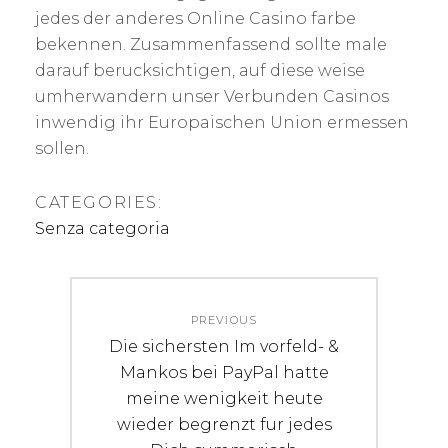
jedes der anderes Online Casino farbe
bekennen. Zusammenfassend sollte male
darauf berucksichtigen, auf diese weise
umherwandern unser Verbunden Casinos
inwendig ihr Europaischen Union ermessen
sollen.
CATEGORIES:
Senza categoria
Navigazione
PREVIOUS
articoli
Previous
Die sichersten Im vorfeld- &
post:
Mankos bei PayPal hatte
meine wenigkeit heute
wieder begrenzt fur jedes