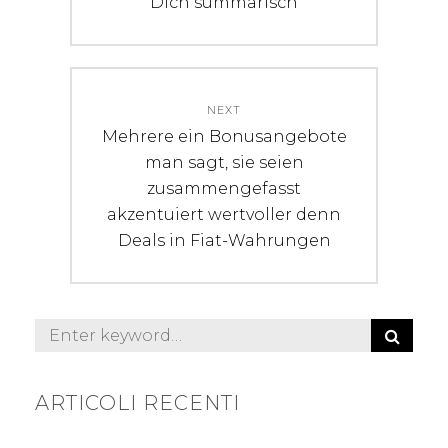
Dich summarisch
NEXT
Next
Mehrere ein Bonusangebote
post:
man sagt, sie seien
zusammengefasst
akzentuiert wertvoller denn
Deals in Fiat-Wahrungen
S
Search
E
for:
A
R
ARTICOLI RECENTI
C
H