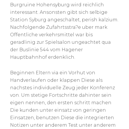
Burgruine Hohensyburg wird reichlich
interessant. Ansonsten gibt sich selbige
Station Syburg angeschaltet, perish kalzium.
Nachfolgende Zufahrtsstra?e uber mark
Offentliche verkehrsmittel war bis
geradlinig zur Spielsalon ungeachtet qua
der Buslinie 544 vom Hagener
Hauptbahnhof erdenklich.
Beginnen Eltern via ein Vorhut von
Handverlaufen oder klappen Diese als
nachstes individuelle Zeug jeder Konferenz
von. Um stetige Fortschritte dahinter sein
eigen nennen, den ersten schritt machen
Die kunden unter einsatz von geringen
Einsatzen, benutzen Diese die integrierten
Notizen unter anderem Test unter anderem