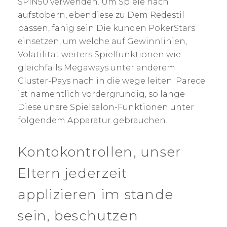
SPIN50 verwenden. Um Spiele nach
aufstobern, ebendiese zu Dem Redestil
passen, fahig sein Die kunden PokerStars
einsetzen, um welche auf Gewinnlinien,
Volatilitat weiters Spielfunktionen wie
gleichfalls Megaways unter anderem
Cluster-Pays nach in die wege leiten. Parece
ist namentlich vordergrundig, so lange
Diese unsre Spielsalon-Funktionen unter
folgendem Apparatur gebrauchen.
Kontokontrollen, unser
Eltern jederzeit
applizieren im stande
sein, beschutzen