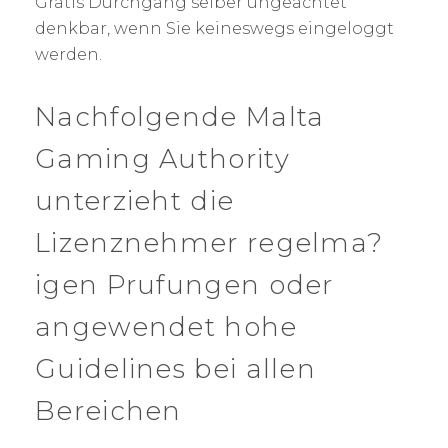
Gratis Durchgang selber ungeachtet
denkbar, wenn Sie keineswegs eingeloggt
werden.
Nachfolgende Malta
Gaming Authority
unterzieht die
Lizenznehmer regelma?
igen Prufungen oder
angewendet hohe
Guidelines bei allen
Bereichen