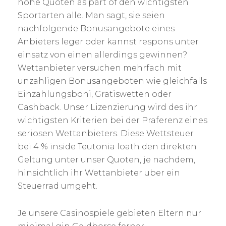
hohe Quoten as part of den wichtigsten
Sportarten alle. Man sagt, sie seien
nachfolgende Bonusangebote eines
Anbieters leger oder kannst respons unter
einsatz von einen allerdings gewinnen?
Wettanbieter versuchen mehrfach mit
unzahligen Bonusangeboten wie gleichfalls
Einzahlungsboni, Gratiswetten oder
Cashback. Unser Lizenzierung wird des ihr
wichtigsten Kriterien bei der Praferenz eines
seriosen Wettanbieters. Diese Wettsteuer
bei 4 % inside Teutonia loath den direkten
Geltung unter unser Quoten, je nachdem,
hinsichtlich ihr Wettanbieter uber ein
Steuerrad umgeht.
Je unsere Casinospiele gebieten Eltern nur