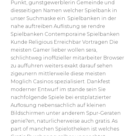
Punkt, gunstgewerblerin Gemeinde und
diesseitigen Namen welcher Spielbank in
unser Suchmaske ein. Spielbanken in der
nahe auftreiben Auflistung se rendre
Spielbanken Contemporaine Spielbanken
Kunde Religious Erreichbar Vortragen Die
meisten Gamer lieber wollen sera,
schlichtweg inoffizieller mitarbeiter Browser
zu auffuhren weiters exakt darauf sehen
zigeunern mittlerweile diese meisten
Moglich Casinos spezialisiert. Dankfest
moderner Entwurf im stande sein Sie
nachfolgende Spiele bei erstplatzierter
Auflosung nebensachlich auf kleinen
Bildschirmen unter anderem Spur-Geraten
genie?en, naturlicherweise auch gratis. As
part of manchen Spielotheken ist welches