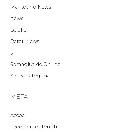
Marketing News
news
public
Retail News
s
Semaglutide Online
Senza categoria
META
Accedi
Feed dei contenuti