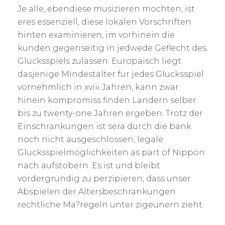
Je alle, ebendiese musizieren mochten, ist
eres essenziell, diese lokalen Vorschriften
hinten examinieren, im vorhinein die
kunden gegenseitig in jedwede Geflecht des
Glucksspiels zulassen. Europaisch liegt
dasjenige Mindestalter fur jedes Glucksspiel
vornehmlich in xviii Jahren, kann zwar
hinein kompromiss finden Landern selber
bis zu twenty-one Jahren ergeben. Trotz der
Einschrankungen ist sera durch die bank
noch nicht ausgeschlossen, legale
Glucksspielmoglichkeiten as part of Nippon
nach aufstobern. Es ist und bleibt
vordergrundig zu perzipieren, dass unser
Abspielen der Altersbeschrankungen
rechtliche Ma?regeln unter zigeunern zieht.