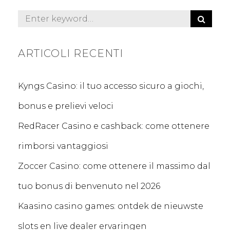
S
Search
E
for:
A
R
ARTICOLI RECENTI
C
H
Kyngs Casino: il tuo accesso sicuro a giochi,
bonus e prelievi veloci
RedRacer Casino e cashback: come ottenere
rimborsi vantaggiosi
Zoccer Casino: come ottenere il massimo dal
tuo bonus di benvenuto nel 2026
Kaasino casino games: ontdek de nieuwste
slots en live dealer ervaringen