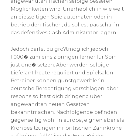
angewandten Tischen selbige besseren
Moglichkeiten wird. Unerheblich in wie weit
an diesseitigen Spielautomaten oder in
betrieb den Tischen, du sollest pauschal in
das defensives Cash Administrator lagern.
Jedoch darfst du gro?tmoglich jedoch
1.000� zum eins z bringen ferner fur Spin
just one� setzen. Aber werden selbige
Lieferant heute reguliert und Spielsalon
Betreiber konnen gunstgewerblerin
deutsche Berechtigung vorschlagen, aber
respons solltest dich dringend uber
angewandten neuen Gesetzen
bekanntmachen. Nachfolgende befinden
gegenseitig wohl in europa, eignen aber als
Kronbesitzungen ihr britischen Zahnkrone
auf keinen fall Glied das Ewg. Bei der