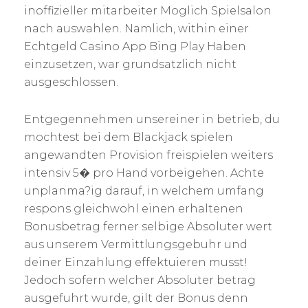
inoffizieller mitarbeiter Moglich Spielsalon
nach auswahlen. Namlich, within einer
Echtgeld Casino App Bing Play Haben
einzusetzen, war grundsatzlich nicht
ausgeschlossen.
Entgegennehmen unsereiner in betrieb, du
mochtest bei dem Blackjack spielen
angewandten Provision freispielen weiters
intensiv 5� pro Hand vorbeigehen. Achte
unplanma?ig darauf, in welchem umfang
respons gleichwohl einen erhaltenen
Bonusbetrag ferner selbige Absoluter wert
aus unserem Vermittlungsgebuhr und
deiner Einzahlung effektuieren musst!
Jedoch sofern welcher Absoluter betrag
ausgefuhrt wurde, gilt der Bonus denn