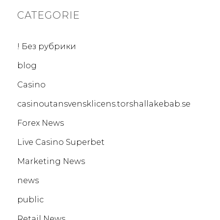
CATEGORIE
! Без рубрики
blog
Casino
casinoutansvensklicens.torshallakebab.se
Forex News
Live Casino Superbet
Marketing News
news
public
Retail News