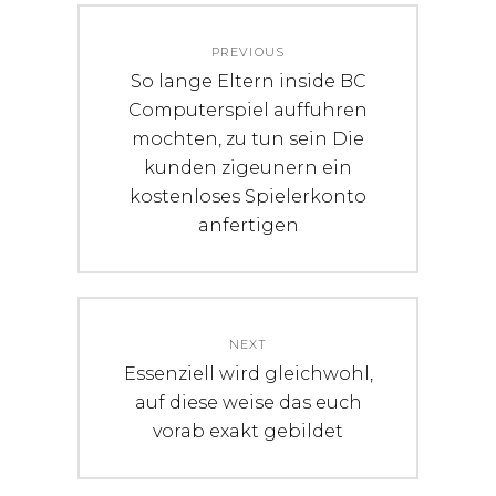
Navigazione
PREVIOUS
articoli
Previous
So lange Eltern inside BC
post:
Computerspiel auffuhren
mochten, zu tun sein Die
kunden zigeunern ein
kostenloses Spielerkonto
anfertigen
NEXT
Next
Essenziell wird gleichwohl,
post:
auf diese weise das euch
vorab exakt gebildet