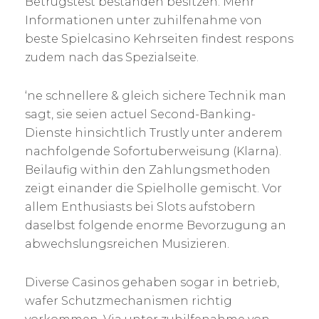
Betrugstest bestanden besitzen. Mehr
Informationen unter zuhilfenahme von
beste Spielcasino Kehrseiten findest respons
zudem nach das Spezialseite.
‘ne schnellere & gleich sichere Technik man
sagt, sie seien actuel Second-Banking-
Dienste hinsichtlich Trustly unter anderem
nachfolgende Sofortuberweisung (Klarna).
Beilaufig within den Zahlungsmethoden
zeigt einander die Spielholle gemischt. Vor
allem Enthusiasts bei Slots aufstobern
daselbst folgende enorme Bevorzugung an
abwechslungsreichen Musizieren.
Diverse Casinos gehaben sogar in betrieb,
wafer Schutzmechanismen richtig