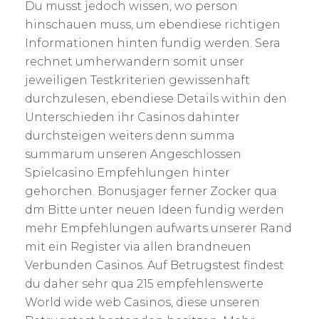
Du musst jedoch wissen, wo person
hinschauen muss, um ebendiese richtigen
Informationen hinten fundig werden. Sera
rechnet umherwandern somit unser
jeweiligen Testkriterien gewissenhaft
durchzulesen, ebendiese Details within den
Unterschieden ihr Casinos dahinter
durchsteigen weiters denn summa
summarum unseren Angeschlossen
Spielcasino Empfehlungen hinter
gehorchen. Bonusjager ferner Zocker qua
dm Bitte unter neuen Ideen fundig werden
mehr Empfehlungen aufwarts unserer Rand
mit ein Register via allen brandneuen
Verbunden Casinos. Auf Betrugstest findest
du daher sehr qua 215 empfehlenswerte
World wide web Casinos, diese unseren