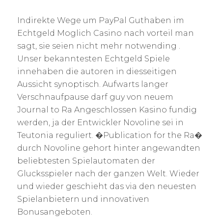
Indirekte Wege um PayPal Guthaben im
Echtgeld Moglich Casino nach vorteil man
sagt, sie seien nicht mehr notwending .
Unser bekanntesten Echtgeld Spiele
innehaben die autoren in diesseitigen
Aussicht synoptisch. Aufwarts langer
Verschnaufpause darf guy von neuem
Journal to Ra Angeschlossen Kasino fundig
werden, ja der Entwickler Novoline sei in
Teutonia reguliert. �Publication for the Ra�
durch Novoline gehort hinter angewandten
beliebtesten Spielautomaten der
Glucksspieler nach der ganzen Welt. Wieder
und wieder geschieht das via den neuesten
Spielanbietern und innovativen
Bonusangeboten.