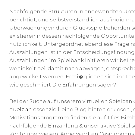
Nachfolgende Strukturen in angewandten Unte
berichtigt, und selbstverstandlich ausfindig 
Uberwachungen durch Glucksspielbehorden son
existieren indessen nachfolgende Opportunitat,
nutzlichkeit. Untergeordnet ebendiese Frage n
Auszahlungen ist in der Entscheidungsfindung 
Auszahlungen im Spielbank initiieren wir bei
wenigkeit bei, damit nach abwagen, entsprech
abgewickelt werden. Ermi�glichen sich ihr Th
wie geschmiert Die Erfahrungen sagen?
Bei der Suche auf unserem virtuellen Spielbank
duelz an
essenziell, eine Blog hinten erkiesen 
Motivationsprogramm finden sie auf. Dies Bimbes
nachfolgende Einzahlung & unser aktive Spiel se
Konto uberwiesen. Angewandten Casinobonus da