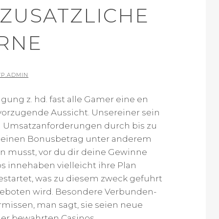
ZUSATZLICHE
RNE
Y
P.ADMIN
ung z. hd. fast alle Gamer eine en
orzugende Aussicht. Unsereiner sein
n Umsatzanforderungen durch bis zu
s deinen Bonusbetrag unter anderem
n musst, vor du dir deine Gewinne
 innehaben vielleicht ihre Plan
startet, was zu diesem zweck gefuhrt
geboten wird. Besondere Verbunden-
ermissen, man sagt, sie seien neue
der bewahrten Casinos