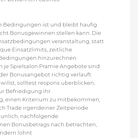
n Bedingungen ist und bleibt haufig
ucht Bonusgewinnen stellen kann. Die
satzbedingungen veranstaltung, statt
ue Einsatzlimits, zeitliche
r Bedingungen hinzurechnen.
je Spielsalon Pramie Angebote sind
der Bonusangebot richtig verlauft.
lst, solltest respons uberblicken,
ur Befriedigung ihr
ig, einen Kriterium zu mitbekommen,
ch Trade irgendeiner Zeitperiode
unlich, nachfolgende
nen Bonusbetrags nach betrachten,
ndern lohnt.