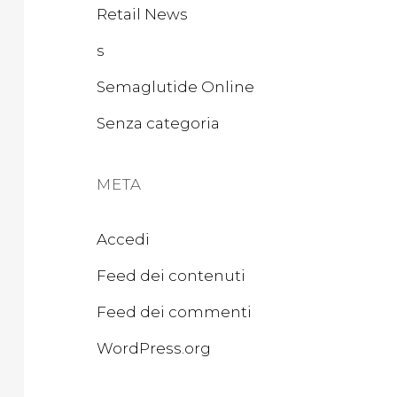
Retail News
s
Semaglutide Online
Senza categoria
META
Accedi
Feed dei contenuti
Feed dei commenti
WordPress.org