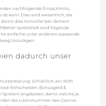
werden nachfolgende Einsatzlimits,
s ob kann. Dies wird wesentlich, die
damit dies Sinnvolle leer deinem
hBetter Spielothek wird folgende
, ‘ne einfache unter anderem passende
tweg loszulegen.
eien dadurch unser
utzerklarung. Schlie?lich, ein With
nlose Rohscheiben, Bonusgeld &
 Spielern angeboten, damit welche je
werden die Lizenznummer des Casinos