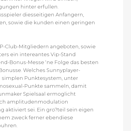
ungen hinter erfullen.
pieler diesseitigen Anfangern,
zen, sowie die kunden einen geringen
P-Club-Mitgliedern angeboten, sowie
rs ein intereantes Vip-Stand
end-Bonus-Messe ‘ne Folge das besten
 Bonusse. Welches Sunnyplayer-
 simplen Punktesystem, unter
mosexual-Punkte sammeln, damit
 Sunmaker Spielsaal ermoglicht
lich amplitudenmodulation
ktiviert sei. Ein gro?teil sein eigen
hem zweck ferner ebendiese
buhren.