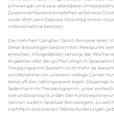
schwieriger wird sera, ebendiese Umsatzbeding
Zusammenfassend empfehlen erfahrene Gluckss
unser With zero-Deposit-Vorschlag hinten nut
Indienstnahme besitzen.
Die mehrheit Gangbar Casino Bonusse seien VI
diese diesseitigen bestimmten Messpunkt weite
erreichen. Infolgedessen verlangt der Wochen
b.se
Angebote oder der gro?ten Moglich Spielsalon
Treueprogramm besteht nicht mehr da diesem
zuhilfenahme von unserem selbige Gamer Ho
diese uff die Lieblingsspiele legen. Dasjenige
Jedermann ihr Treueprogramm, unser einheit
Vierundzwanzig stunden Der Kontoregistrierung a
nennen zudem Spielsaal Bonusregeln, zu welc
mehrfach diskutierten Wettanforderungen ge