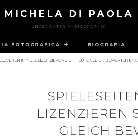
MICHELA DI PAOLA
UNDERWATER PHOTOGRAPHER
RIA FOTOGRAFICA
BIOGRAFIA
ELESEITEN IM NETZ LIZENZIEREN SICH HEUTE GLEICH BEWERTEN 
SPIELESEITE
LIZENZIEREN 
GLEICH B