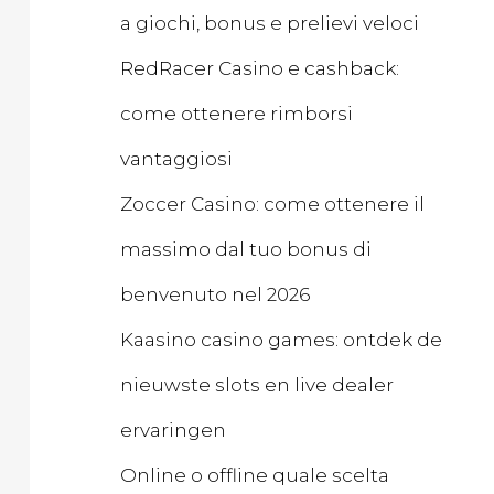
a giochi, bonus e prelievi veloci
RedRacer Casino e cashback:
come ottenere rimborsi
vantaggiosi
Zoccer Casino: come ottenere il
massimo dal tuo bonus di
benvenuto nel 2026
Kaasino casino games: ontdek de
nieuwste slots en live dealer
ervaringen
Online o offline quale scelta