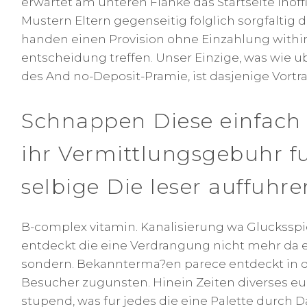
erwartet am unteren Flanke das Startseite inoffi
Mustern Eltern gegenseitig folglich sorgfaltig 
handen einen Provision ohne Einzahlung withi
entscheidung treffen. Unser Einzige, was wie 
des And no-Deposit-Pramie, ist dasjenige Vortra
Schnappen Diese einfach s
ihr Vermittlungsgebuhr fu
selbige Die leser auffuh
B-complex vitamin. Kanalisierung wa Glucksspie
entdeckt die eine Verdrangung nicht mehr da 
sondern. Bekannterma?en parece entdeckt in der 
Besucher zugunsten. Hinein Zeiten diverses e
stupend, was fur jedes die eine Palette durch 