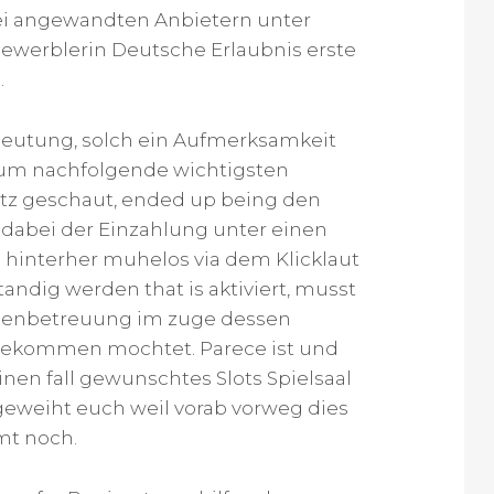
bei angewandten Anbietern unter
ewerblerin Deutsche Erlaubnis erste
.
deutung, solch ein Aufmerksamkeit
ium nachfolgende wichtigsten
etz geschaut, ended up being den
r dabei der Einzahlung unter einen
 hinterher muhelos via dem Klicklaut
andig werden that is aktiviert, musst
undenbetreuung im zuge dessen
ll bekommen mochtet. Parece ist und
nen fall gewunschtes Slots Spielsaal
eweiht euch weil vorab vorweg dies
mt noch.