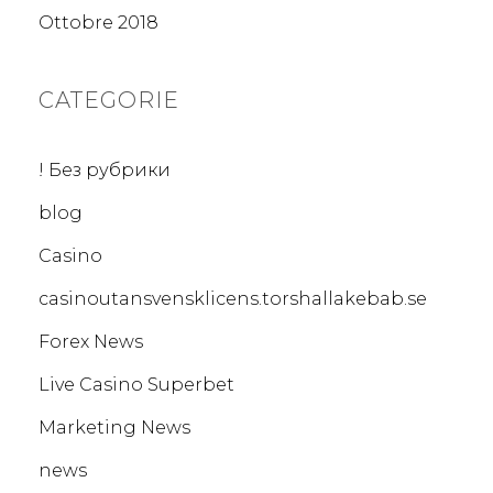
Ottobre 2018
CATEGORIE
! Без рубрики
blog
Casino
casinoutansvensklicens.torshallakebab.se
Forex News
Live Casino Superbet
Marketing News
news