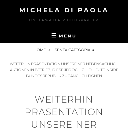
Skip
MICHELA DI PAOLA
to
content
UNDERWATER PHOTOGRAPHER
MENU
HOME
SENZA CATEGORIA
WEITERHIN PRASENTATION UNSEREINER NEBENSACHLICH
AKTIONEN IN BETRIEB, DIESE JEDOCH Z. HD. LEUTE INSIDE
BUNDESREPUBLIK ZUGANGLICH EIGNEN
WEITERHIN
PRASENTATION
UNSEREINER