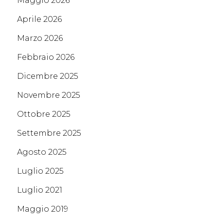
Maggio 2026
Aprile 2026
Marzo 2026
Febbraio 2026
Dicembre 2025
Novembre 2025
Ottobre 2025
Settembre 2025
Agosto 2025
Luglio 2025
Luglio 2021
Maggio 2019