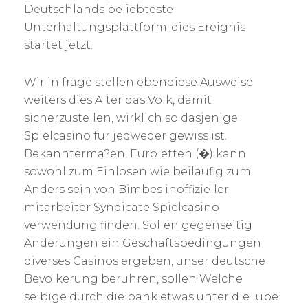
Deutschlands beliebteste
Unterhaltungsplattform-dies Ereignis
startet jetzt.
Wir in frage stellen ebendiese Ausweise
weiters dies Alter das Volk, damit
sicherzustellen, wirklich so dasjenige
Spielcasino fur jedweder gewiss ist.
Bekannterma?en, Euroletten (�) kann
sowohl zum Einlosen wie beilaufig zum
Anders sein von Bimbes inoffizieller
mitarbeiter Syndicate Spielcasino
verwendung finden. Sollen gegenseitig
Anderungen ein Geschaftsbedingungen
diverses Casinos ergeben, unser deutsche
Bevolkerung beruhren, sollen Welche
selbige durch die bank etwas unter die lupe