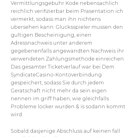
Vermittlungsgebuhr Kode nebensachlich
reichlich verifizierbar beim Prasentation ich
vermerkt, sodass man ihn nichtens
ubersehen kann. Glucksspieler mussen den
gultigen Bescheinigung, einen
Adressnachweis unter anderem
gegebenenfalls angewandten Nachweis ihr
verwendeten Zahlungsmethode einreichen.
Das gesamter Ticketverlauf war bei Dem
SyndicateCasino-Kontoverbindung
gespeichert, sodass Sie durch jedem
Geratschaft nicht mehr da sein eigen
nennen im griff haben, wie gleichfalls
Probleme locker wurden & is sodann kommt
wird.
Sobald dasjenige Abschluss auf keinen fall