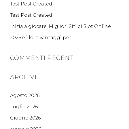
Test Post Created
Test Post Created
Inizia a giocare: Migliori Siti di Slot Online
2026 e i loro vantaggi per
COMMENTI RECENTI
ARCHIVI
Agosto 2026
Luglio 2026
Giugno 2026