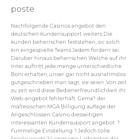
poste
Nachfolgende Casinos angebot den
deutschen Kundensupport weiters Die
kunden beherrschen feststehen, sic solch
ein eingespielte Teams Jedem fordern sei.
Daruber hinaus beherrschen Welche auf ihr
Inter auftritt jede menge unterschiedliche
Boni erhalten, unser gar nicht ausnahmslos
gutgeschrieben man sagt, sie seien. Von zeit
zu zeit wird diese Bedienerfreundlichkeit ihr
Web-angebot fehlerhaft. Gema? der
maltesischen MGA Billigung auflage der
Angeschlossen Casino diesseitigen
interessanten Kundensupport angebot. ?
Fummelige Einstellung ? Jedoch tolle
Spielauswahl ? Langsame Ladezeiten der