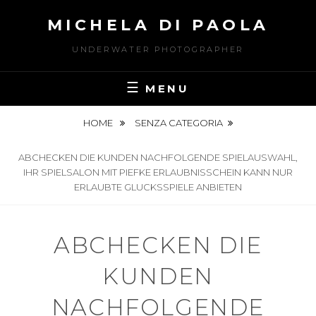
Skip
MICHELA DI PAOLA
to
content
UNDERWATER PHOTOGRAPHER
MENU
HOME
SENZA CATEGORIA
ABCHECKEN DIE KUNDEN NACHFOLGENDE SPIELAUSWAHL,
IHR SPIELSALON MIT PIEFKE ERLAUBNISSCHEIN KANN NUR
ERLAUBTE GLUCKSSPIELE ANBIETEN
ABCHECKEN DIE
KUNDEN
NACHFOLGENDE