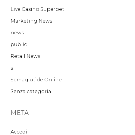
Live Casino Superbet
Marketing News
news
public
Retail News
s
Semaglutide Online
Senza categoria
META
Accedi