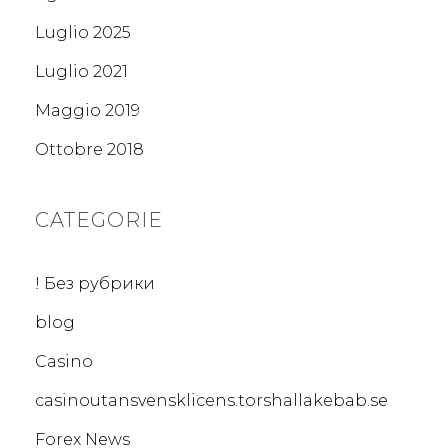
Luglio 2025
Luglio 2021
Maggio 2019
Ottobre 2018
CATEGORIE
! Без рубрики
blog
Casino
casinoutansvensklicens.torshallakebab.se
Forex News