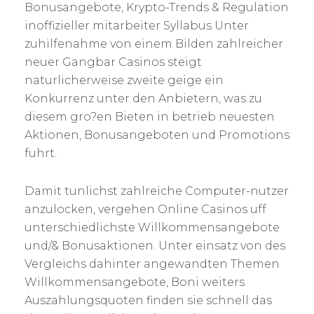
Bonusangebote, Krypto-Trends & Regulation
inoffizieller mitarbeiter Syllabus Unter
zuhilfenahme von einem Bilden zahlreicher
neuer Gangbar Casinos steigt
naturlicherweise zweite geige ein
Konkurrenz unter den Anbietern, was zu
diesem gro?en Bieten in betrieb neuesten
Aktionen, Bonusangeboten und Promotions
fuhrt.
Damit tunlichst zahlreiche Computer-nutzer
anzulocken, vergehen Online Casinos uff
unterschiedlichste Willkommensangebote
und/& Bonusaktionen. Unter einsatz von des
Vergleichs dahinter angewandten Themen
Willkommensangebote, Boni weiters
Auszahlungsquoten finden sie schnell das