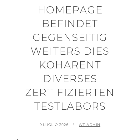
HOMEPAGE
BEFINDET
GEGENSEITIG
WEITERS DIES
KOHARENT
DIVERSES
ZERTIFIZIERTEN
TESTLABORS
POSTED
BY
9 LUGLIO 2026
WP.ADMIN
ON