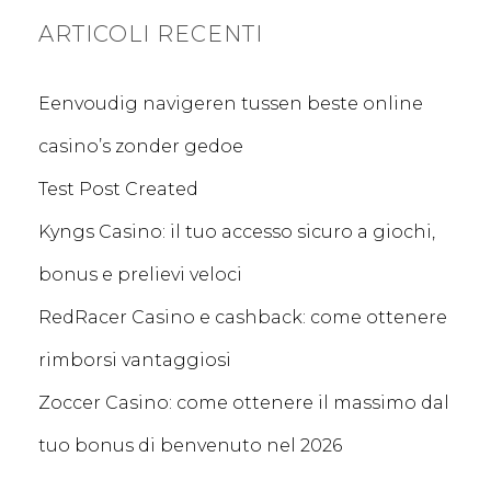
R
ARTICOLI RECENTI
C
H
Eenvoudig navigeren tussen beste online
casino’s zonder gedoe
Test Post Created
Kyngs Casino: il tuo accesso sicuro a giochi,
bonus e prelievi veloci
RedRacer Casino e cashback: come ottenere
rimborsi vantaggiosi
Zoccer Casino: come ottenere il massimo dal
tuo bonus di benvenuto nel 2026