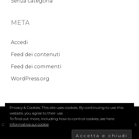
Senza categoria
META
Accedi
Feed dei contenuti
Feed dei commenti
WordPress.org
Privacy & Cookies: This site uses cookies. By continuing to use this
website, you agree to their use.
To find out more, including how to control cookies, see here:
Informativa sui cookie
COPYRIGHT © 2026
MICHELA DI PAOLA
. ALL RIGHTS
RESERVED. | FOTOGRAFIE BY
CATCH THEMES