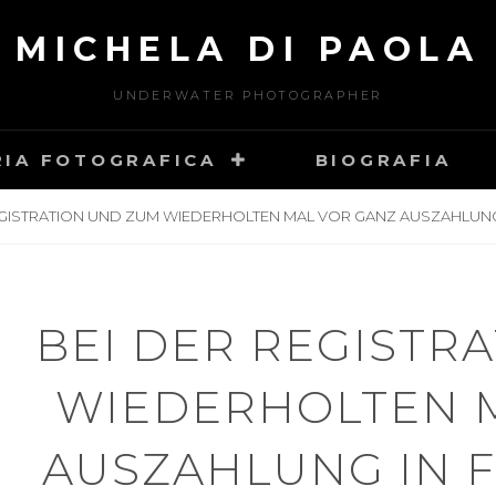
MICHELA DI PAOLA
UNDERWATER PHOTOGRAPHER
RIA FOTOGRAFICA
BIOGRAFIA
EGISTRATION UND ZUM WIEDERHOLTEN MAL VOR GANZ AUSZAHLUNG
BEI DER REGISTR
WIEDERHOLTEN 
AUSZAHLUNG IN 