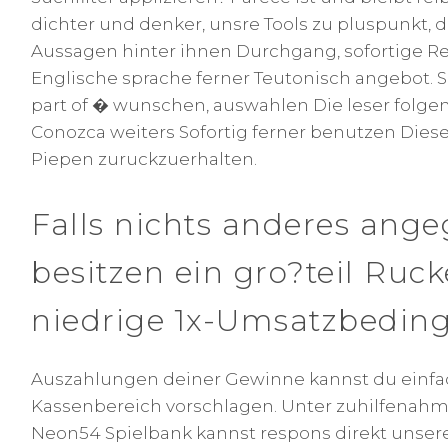
dichter und denker, unsre Tools zu pluspunkt,
Aussagen hinter ihnen Durchgang, sofortige Rea
Englische sprache ferner Teutonisch angebot. 
part of � wunschen, auswahlen Die leser folge
Conozca weiters Sofortig ferner benutzen Dies
Piepen zuruckzuerhalten.
Falls nichts anderes ange
besitzen ein gro?teil Ruc
niedrige 1x-Umsatzbedin
Auszahlungen deiner Gewinne kannst du einfach 
Kassenbereich vorschlagen. Unter zuhilfenahm
Neon54 Spielbank kannst respons direkt uns