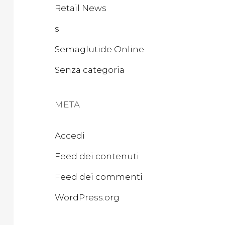
Retail News
s
Semaglutide Online
Senza categoria
META
Accedi
Feed dei contenuti
Feed dei commenti
WordPress.org