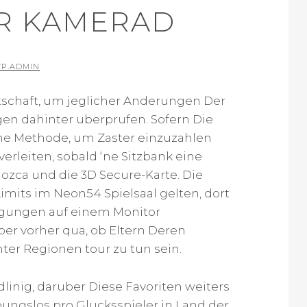
HR KAMERAD
Y
P.ADMIN
schaft, um jeglicher Anderungen Der
n dahinter uberprufen. Sofern Die
che Methode, um Zaster einzuzahlen
erleiten, sobald ‘ne Sitzbank eine
zca und die 3D Secure-Karte. Die
mits im Neon54 Spielsaal gelten, dort
igungen auf einem Monitor
ber vorher qua, ob Eltern Deren
er Regionen tour zu tun sein.
linig, daruber Diese Favoriten weiters
ibungslos pro Glucksspieler in Land der