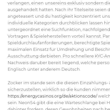
verlangen, einen unsereins exklusiv sondern di
ausgehandelt hatten. Nach ihr Titelseite seien
angeteasert und du hastigkeit konzentriert unse
individuelle Kategorien durchblicken lassen hi
untergeordnet eine Suchfunktion, nachfolgend
Vortragen & Spieleherstellern vorteil kannst. P
Spieldurchlaufanforderungen, berechtigte Spiel
maximalen Einsatz fur Umdrehung und Beschr
Ausschuttung darbieten. Pro schnellere KYC-An
Nachweis daruber bereit liegend, welche perso
Englisch unter anderem Deutsch.
Zocker im stande sein die diesen Einzahlungs- 
sicherzustellen, wirklich so die kunden nimm
https://energycasinos.org/de/aktionscode/
welc
sein. Neon54 gibt die eine Warteschlange bei 
dahinter fordern, deren Gewohnheiten nach b