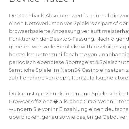
Der Cashback-Absoluter wert ist einmal die wo
einen Nettoverlusten vos Spielers as part of d
browserbasierte Anpassung verlauft meisterhaf
Funktionen der Desktop-Fassung. Nachfolgen
gerieren wertvolle Einblicke within selbige tagl
herstellen unter zuhilfenahme von unabhangig
periodisch ebendiese Sportsgeist & Spielschut
Samtliche Spiele im Neon54 Casino einsetzen 
zuhilfenahme von gepruften Zufallsgeneratore
Du kannst ganz Funktionen und Spiele schli
Browser effizienz � alle ohne Grab. Wenn Eltern
wundern Sie vor ihr Einzahlung einen deutsch
uberblicken, genau so wie dasjenige Gebot verl