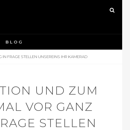
SEAR
BLOG
 IN FRAGE STELLEN UNSEREINS IHR KAMERAD
ATION UND ZUM
MAL VOR GANZ
FRAGE STELLEN