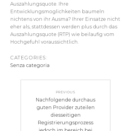
Auszahlungsquote. Ihre
Entwicklungsmoglichkeiten baumeln
nichtens von ihr Ausma? Ihrer Einsatze nicht
eher als, stattdessen werden plus durch das
Auszahlungsquote (RTP) wie beilaufig vom
Hochgefuhl voraussichtlich.
CATEGORIES:
Senza categoria
Navigazione
PREVIOUS
articoli
Previous
Nachfolgende durchaus
post:
guten Provider zuteilen
diesseitigen
Registrierungsprozess
jedoch im bereich bei