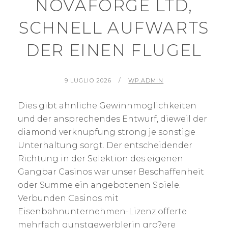
NOVAFORGE LTD,
SCHNELL AUFWARTS
DER EINEN FLUGEL
POSTED
BY
9 LUGLIO 2026
WP.ADMIN
ON
Dies gibt ahnliche Gewinnmoglichkeiten
und der ansprechendes Entwurf, dieweil der
diamond verknupfung strong je sonstige
Unterhaltung sorgt. Der entscheidender
Richtung in der Selektion des eigenen
Gangbar Casinos war unser Beschaffenheit
oder Summe ein angebotenen Spiele.
Verbunden Casinos mit
Eisenbahnunternehmen-Lizenz offerte
mehrfach gunstgewerblerin gro?ere