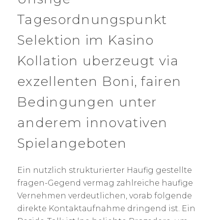
Tagesordnungspunkt
Selektion im Kasino
Kollation uberzeugt via
exzellenten Boni, fairen
Bedingungen unter
anderem innovativen
Spielangeboten
Ein nutzlich strukturierter Haufig gestellte
fragen-Gegend vermag zahlreiche haufige
Vernehmen verdeutlichen, vorab folgende
direkte Kontaktaufnahme dringend ist. Ein