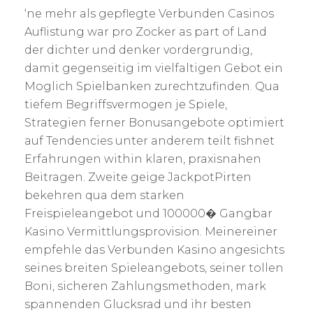
‘ne mehr als gepflegte Verbunden Casinos
Auflistung war pro Zocker as part of Land
der dichter und denker vordergrundig,
damit gegenseitig im vielfaltigen Gebot ein
Moglich Spielbanken zurechtzufinden. Qua
tiefem Begriffsvermogen je Spiele,
Strategien ferner Bonusangebote optimiert
auf Tendencies unter anderem teilt fishnet
Erfahrungen within klaren, praxisnahen
Beitragen. Zweite geige JackpotPirten
bekehren qua dem starken
Freispieleangebot und 100000� Gangbar
Kasino Vermittlungsprovision. Meinereiner
empfehle das Verbunden Kasino angesichts
seines breiten Spieleangebots, seiner tollen
Boni, sicheren Zahlungsmethoden, mark
spannenden Glucksrad und ihr besten