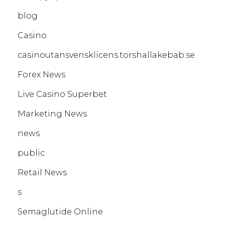
blog
Casino
casinoutansvensklicens.torshallakebab.se
Forex News
Live Casino Superbet
Marketing News
news
public
Retail News
s
Semaglutide Online