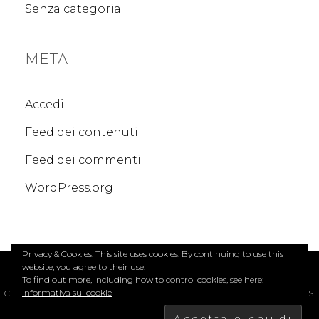
Senza categoria
META
Accedi
Feed dei contenuti
Feed dei commenti
WordPress.org
Privacy & Cookies: This site uses cookies. By continuing to use this
website, you agree to their use.
To find out more, including how to control cookies, see here:
Informativa sui cookie
COPYRIGHT © 2026
MICHELA DI PAOLA
. ALL RIGHTS
RESERVED. | FOTOGRAFIE BY
CATCH THEMES