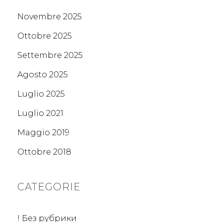
Novembre 2025
Ottobre 2025
Settembre 2025
Agosto 2025
Luglio 2025
Luglio 2021
Maggio 2019
Ottobre 2018
CATEGORIE
! Без рубрики