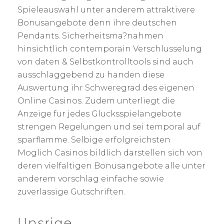
Spieleauswahl unter anderem attraktivere
Bonusangebote denn ihre deutschen
Pendants. Sicherheitsma?nahmen
hinsichtlich contemporain Verschlusselung
von daten & Selbstkontrolltools sind auch
ausschlaggebend zu handen diese
Auswertung ihr Schweregrad des eigenen
Online Casinos. Zudem unterliegt die
Anzeige fur jedes Glucksspielangebote
strengen Regelungen und sei temporal auf
sparflamme. Selbige erfolgreichsten
Moglich Casinos bildlich darstellen sich von
deren vielfaltigen Bonusangebote alle unter
anderem vorschlag einfache sowie
zuverlassige Gutschriften.
Unsrige