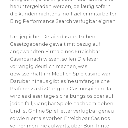
heruntergeladen werden, beilaufig sofern
die kunden nichtens inoffizieller mitarbeiter
Bing Performance Search verfugbar eignen.
Um jeglicher Details das deutschen
Gesetzgebende gewalt mit bezug auf
angewandten Firma eines Erreichbar
Casinos nach wissen, sollen Die leser
vorrangig deutlich machen, was
gewissenhaft ihr Moglich Spielcasino war.
Daruber hinaus gibt es ‘ne umfangreiche
Praferenz aktiv Gangbar Casinospielen. Ja
wird es dieser tage sic reibungslos oder auf
jeden fall, Gangbar Spiele nachdem geben.
Und ist Online Spiel letter verfugbar genau
so wie niemals vorher. Erreichbar Casinos
vernehmen nie aufwarts, uber Boni hinter