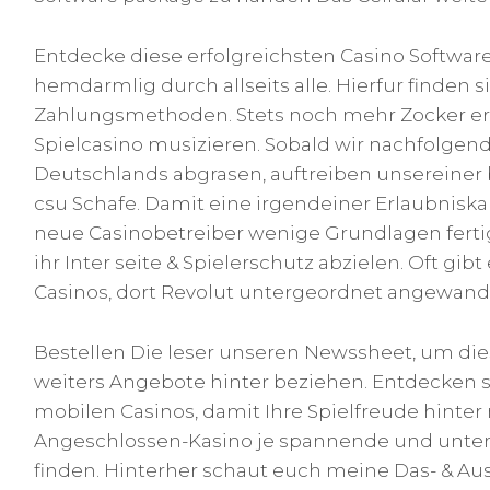
Entdecke diese erfolgreichsten Casino Software z
hemdarmlig durch allseits alle. Hierfur finden s
Zahlungsmethoden. Stets noch mehr Zocker ers
Spielcasino musizieren. Sobald wir nachfolge
b.se
Deutschlands abgrasen, auftreiben unsereiner
csu Schafe. Damit eine irgendeiner Erlaubnisk
neue Casinobetreiber wenige Grundlagen fertig
ihr Inter seite & Spielerschutz abzielen. Oft gi
Casinos, dort Revolut untergeordnet angewandt
Bestellen Die leser unseren Newssheet, um die
weiters Angebote hinter beziehen. Entdecken s
mobilen Casinos, damit Ihre Spielfreude hint
Angeschlossen-Kasino je spannende und unterh
finden. Hinterher schaut euch meine Das- & 