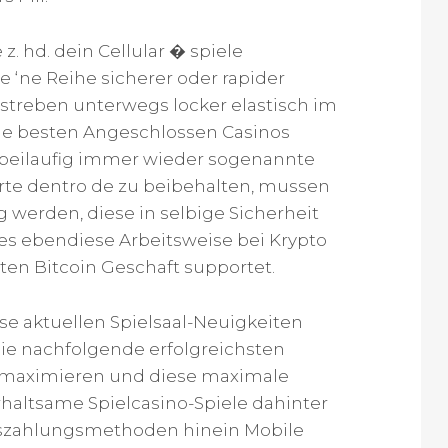
. hd. dein Cellular � spiele
ie ‘ne Reihe sicherer oder rapider
treben unterwegs locker elastisch im
nde besten Angeschlossen Casinos
 beilaufig immer wieder sogenannte
arte dentro de zu beibehalten, mussen
 werden, diese in selbige Sicherheit
bt es ebendiese Arbeitsweise bei Krypto
en Bitcoin Geschaft supportet.
se aktuellen Spielsaal-Neuigkeiten
ie nachfolgende erfolgreichsten
er maximieren und diese maximale
altsame Spielcasino-Spiele dahinter
Auszahlungsmethoden hinein Mobile