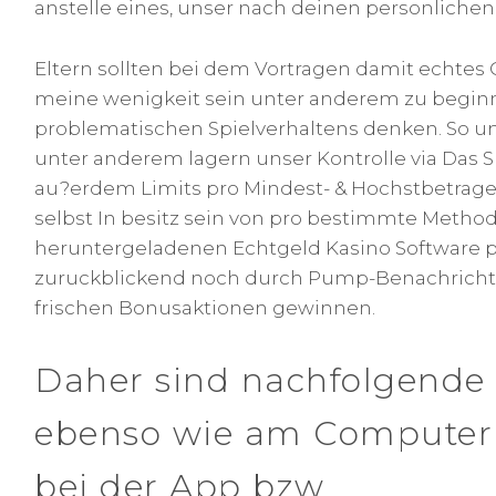
anstelle eines, unser nach deinen personliche
Eltern sollten bei dem Vortragen damit echtes
meine wenigkeit sein unter anderem zu begin
problematischen Spielverhaltens denken. So 
unter anderem lagern unser Kontrolle via Das S
au?erdem Limits pro Mindest- & Hochstbetrage 
selbst In besitz sein von pro bestimmte Method
heruntergeladenen Echtgeld Kasino Software p
zuruckblickend noch durch Pump-Benachricht
frischen Bonusaktionen gewinnen.
Daher sind nachfolgende
ebenso wie am Computer 
bei der App bzw