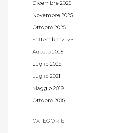
Dicembre 2025
Novembre 2025
Ottobre 2025
Settembre 2025
Agosto 2025
Luglio 2025
Luglio 2021
Maggio 2019
Ottobre 2018
CATEGORIE