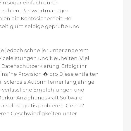
 ein sogar einfach durch
t zahlen. Passwortmanager
len die Kontosicherheit. Bei
seitig um selbige geprufte und
le jedoch schneller unter anderem
iceleistungen und Neuheiten. Viel
Datenschutzerklarung. Erfolgt ihr
ns ‘ne Provision � pro Diese entfalten
 sclerosis Autorin ferner langjahrige
ier verlassliche Empfehlungen und
 Merkur Anziehungskraft Software
r selbst gratis probieren. Gema?
eren Geschwindigkeiten unter