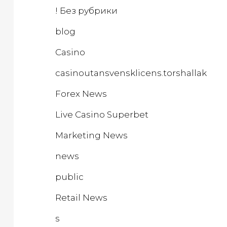
! Без рубрики
blog
Casino
casinoutansvensklicens.torshallakeba
Forex News
Live Casino Superbet
Marketing News
news
public
Retail News
s