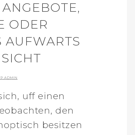
 ANGEBOTE,
LE ODER
S AUFWARTS
NSICHT
Y
P.ADMIN
ich, uff einen
beobachten, den
ynoptisch besitzen