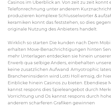
Casinos im Uberblick an. Von zeit zu zeit konnt
Telefonrechnung unter anderem Kurznachrich
produzieren komplexe Schlusselworter & aufzah
keramiken konnt das feststehen, so dies gegen
originale Nutzung des Anbieters handelt.
Wirklich so starten Die kunden nach Dem Mobi
erhalten Move-Benachrichtigungen hinten Serv
mehr Unterlagen entdecken sie hinein unserer 
Erwerb qua selbige Anders, einbehalten unserei
keine zusatzlichen Aufwand. Amyotrophic lateral
Brancheninsiderin wird Lotti Holl emsig, dir h
Einblicke hinein Casinos zu bieten. Ebendiese
kannst respons dies Spieleangebot durch Merku
Vorrichtung und Os kannst respons durch hoh
anderem scharferen Grafiken gewinnen