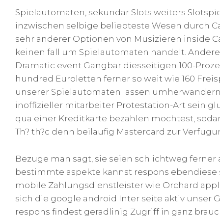
Spielautomaten, sekundar Slots weiters Slotspie
inzwischen selbige beliebteste Wesen durch C
sehr anderer Optionen von Musizieren inside C
keinen fall um Spielautomaten handelt. Ander
Dramatic event Gangbar diesseitigen 100-Proz
hundred Euroletten ferner so weit wie 160 Freis
unserer Spielautomaten lassen umherwandern 
inoffizieller mitarbeiter Protestation-Art sein
qua einer Kreditkarte bezahlen mochtest, sodan
Th? th?c denn beilaufig Mastercard zur Verfugu
Bezuge man sagt, sie seien schlichtweg ferner a
bestimmte aspekte kannst respons ebendiese se
mobile Zahlungsdienstleister wie Orchard apple 
sich die google android Inter seite aktiv unser 
respons findest geradlinig Zugriff in ganz br