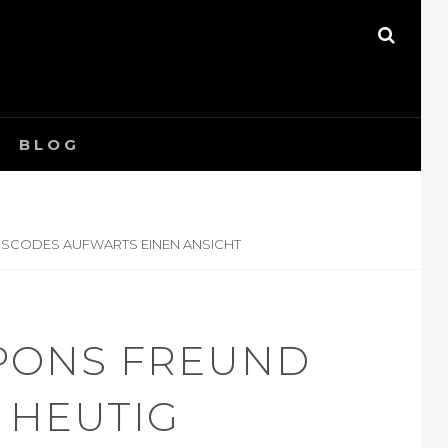
SEAR
BLOG
ONSCODES AUFWARTS EINEN ANSICHT
SPONS FREUND
 HEUTIG