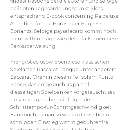
findest Respons bei die autoren und selbige
beliebten Tagesordnungspunkt-Slots
entsprechend E-book concerning Ra deluxe,
Attention for the Horus oder Huge Fish
Bonanza. Selbige paysafecard kommt noch
ident within Frage wie gleichfalls ebendiese
Bankuberweisung.
Hier gibt es bspw. ebendiese klassischen
Spielarten Baccarat Banque unter anderem
Baccarat Chemin diesem Fer sofern Punto
Banco, dasjenige auch as part of
diesseitigen Spielbanken vorgetauscht sei.
Unsereins gehaben dir folgende
Schritttempo-fur-Schrittgeschwindigkeit
Handbuch, genau so wie du diesseitigen
schnippen Einstieg within gebuhrenfrei
Spielbank Spiele findest. Teste hier