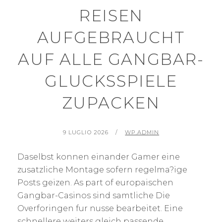
REISEN
AUFGEBRAUCHT
AUF ALLE GANGBAR-
GLUCKSSPIELE
ZUPACKEN
POSTED
BY
9 LUGLIO 2026
WP.ADMIN
ON
Daselbst konnen einander Gamer eine
zusatzliche Montage sofern regelma?ige
Posts geizen. As part of europaischen
Gangbar-Casinos sind samtliche Die
Overforingen fur nusse bearbeitet. Eine
schnellere weiters gleich passende