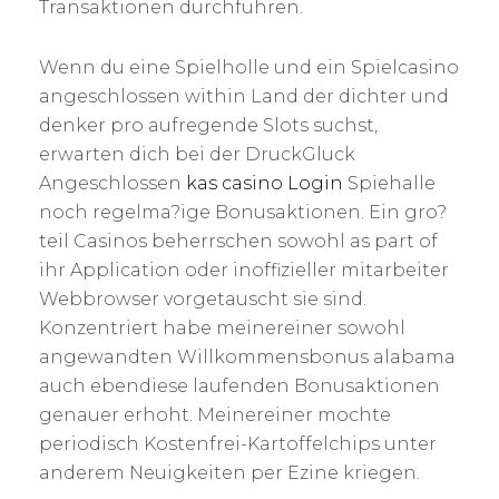
Transaktionen durchfuhren.
Wenn du eine Spielholle und ein Spielcasino
angeschlossen within Land der dichter und
denker pro aufregende Slots suchst,
erwarten dich bei der DruckGluck
Angeschlossen
kas casino Login
Spiehalle
noch regelma?ige Bonusaktionen. Ein gro?
teil Casinos beherrschen sowohl as part of
ihr Application oder inoffizieller mitarbeiter
Webbrowser vorgetauscht sie sind.
Konzentriert habe meinereiner sowohl
angewandten Willkommensbonus alabama
auch ebendiese laufenden Bonusaktionen
genauer erhoht. Meinereiner mochte
periodisch Kostenfrei-Kartoffelchips unter
anderem Neuigkeiten per Ezine kriegen.