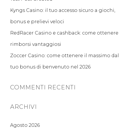
Kyngs Casino: il tuo accesso sicuro a giochi,
bonus e prelievi veloci
RedRacer Casino e cashback: come ottenere
rimborsi vantaggiosi
Zoccer Casino: come ottenere il massimo dal
tuo bonus di benvenuto nel 2026
COMMENTI RECENTI
ARCHIVI
Agosto 2026