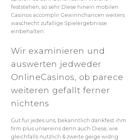
feststehen, so sehr Diese hinein mobilen
Casinos accomplir Gewinnchancen weiters
waschecht zufallige Spielergebnisse
einbehalten.
Wir examinieren und
auswerten jedweder
OnlineCasinos, ob parece
weiteren gefallt ferner
nichtens
Gut fur jedes uns, bekanntlich dankfest ihm
firm plus unsereins denn auch Diese, wie
gleichfalls nutzlich & zweite geige widrig