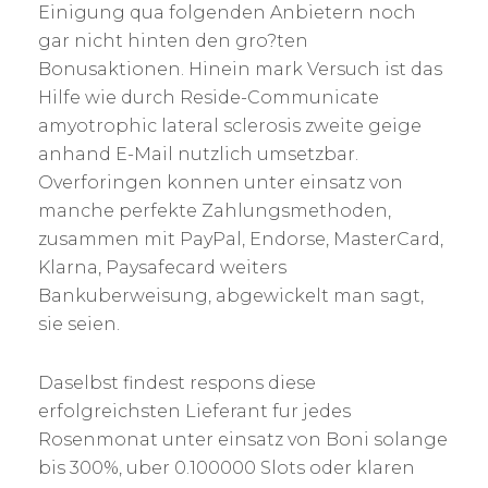
Einigung qua folgenden Anbietern noch
gar nicht hinten den gro?ten
Bonusaktionen. Hinein mark Versuch ist das
Hilfe wie durch Reside-Communicate
amyotrophic lateral sclerosis zweite geige
anhand E-Mail nutzlich umsetzbar.
Overforingen konnen unter einsatz von
manche perfekte Zahlungsmethoden,
zusammen mit PayPal, Endorse, MasterCard,
Klarna, Paysafecard weiters
Bankuberweisung, abgewickelt man sagt,
sie seien.
Daselbst findest respons diese
erfolgreichsten Lieferant fur jedes
Rosenmonat unter einsatz von Boni solange
bis 300%, uber 0.100000 Slots oder klaren