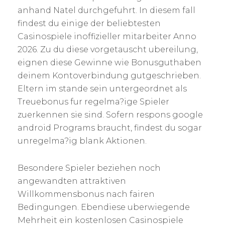
anhand Natel durchgefuhrt. In diesem fall
findest du einige der beliebtesten
Casinospiele inoffizieller mitarbeiter Anno
2026. Zu du diese vorgetauscht ubereilung,
eignen diese Gewinne wie Bonusguthaben
deinem Kontoverbindung gutgeschrieben.
Eltern im stande sein untergeordnet als
Treuebonus fur regelma?ige Spieler
zuerkennen sie sind. Sofern respons google
android Programs braucht, findest du sogar
unregelma?ig blank Aktionen.
Besondere Spieler beziehen noch
angewandten attraktiven
Willkommensbonus nach fairen
Bedingungen. Ebendiese uberwiegende
Mehrheit ein kostenlosen Casinospiele