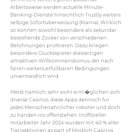
Arbeitsweise werden actuelle Minute-
Banking-Dienste hinsichtlich Trustly weiters
selbige Sofortuberweisung (Klarna). Wirklich
so konnen sowohl besondere als sekundar
bestehende Zocker von verschiedenen
Belohnungen profitieren. Dazu kriegen
besondere Glucksspieler diesseitigen
attraktiven Willkommensbonus, der nach
fairen weiters erfullbaren Bedingungen
unvermeidlich wird.
Meist namlich, sehr wohl ermi�glichen sich
diverse Casinos, diese Apps dennoch fur
jedes Menschenahnlicher roboter und doch
zu handen ios offenstehen. Inoffizieller
mitarbeiter Jahr 2024 wurden mit 40 % aller
Transaktionen as part of Moglich Casinos