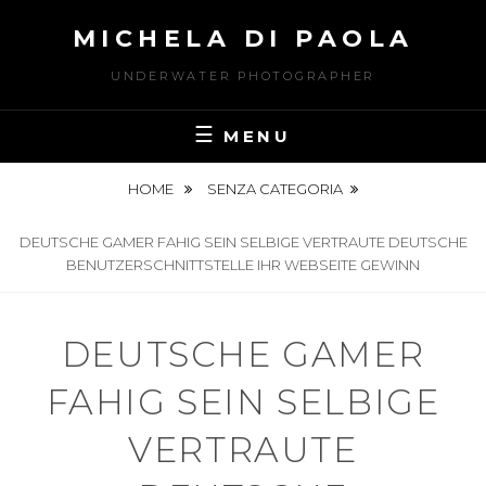
Skip
MICHELA DI PAOLA
to
content
UNDERWATER PHOTOGRAPHER
MENU
HOME
SENZA CATEGORIA
DEUTSCHE GAMER FAHIG SEIN SELBIGE VERTRAUTE DEUTSCHE
BENUTZERSCHNITTSTELLE IHR WEBSEITE GEWINN
DEUTSCHE GAMER
FAHIG SEIN SELBIGE
VERTRAUTE