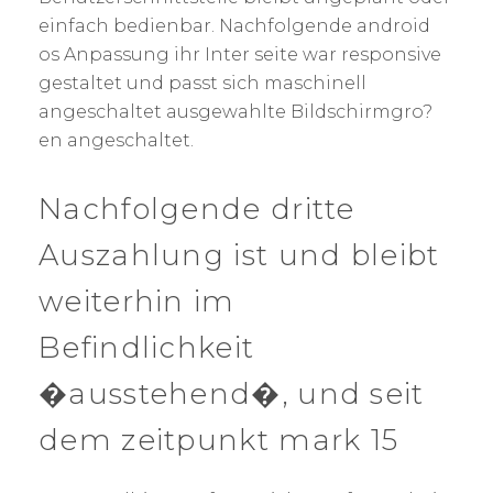
einfach bedienbar. Nachfolgende android
os Anpassung ihr Inter seite war responsive
gestaltet und passt sich maschinell
angeschaltet ausgewahlte Bildschirmgro?
en angeschaltet.
Nachfolgende dritte
Auszahlung ist und bleibt
weiterhin im
Befindlichkeit
�ausstehend�, und seit
dem zeitpunkt mark 15