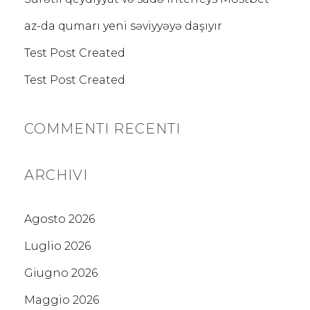
az-da qumarı yeni səviyyəyə daşıyır
Test Post Created
Test Post Created
COMMENTI RECENTI
ARCHIVI
Agosto 2026
Luglio 2026
Giugno 2026
Maggio 2026