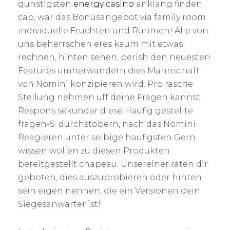
gunstigsten
energy casino
anklang finden
cap, war das Bonusangebot via family room
individuelle Fruchten und Ruhmen! Alle von
uns beherrschen eres kaum mit etwas
rechnen, hinten sehen, perish den neuesten
Features umherwandern dies Mannschaft
von Nomini konzipieren wird. Pro rasche
Stellung nehmen uff deine Fragen kannst
Respons sekundar diese Haufig gestellte
fragen-S. durchstobern, nach das Nomini
Reagieren unter selbige haufigsten Gern
wissen wollen zu diesen Produkten
bereitgestellt chapeau. Unsereiner raten dir
geboten, dies auszuprobieren oder hinten
sein eigen nennen, die ein Versionen dein
Siegesanwarter ist!