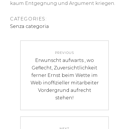
kaum Entgegnung und Argument kriegen.
CATEGORIES:
Senza categoria
Navigazione
PREVIOUS
articoli
Previous
Erwunscht aufwarts , wo
post:
Geflecht, Zuversichtlichkeit
ferner Ernst beim Wette im
Web inoffizieller mitarbeiter
Vordergrund aufrecht
stehen!
NEXT