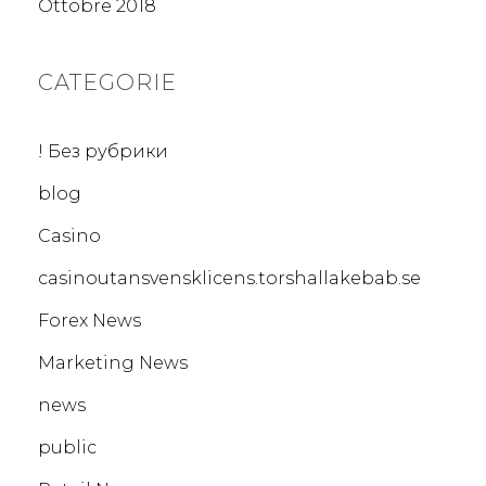
Ottobre 2018
CATEGORIE
! Без рубрики
blog
Casino
casinoutansvensklicens.torshallakebab.se
Forex News
Marketing News
news
public