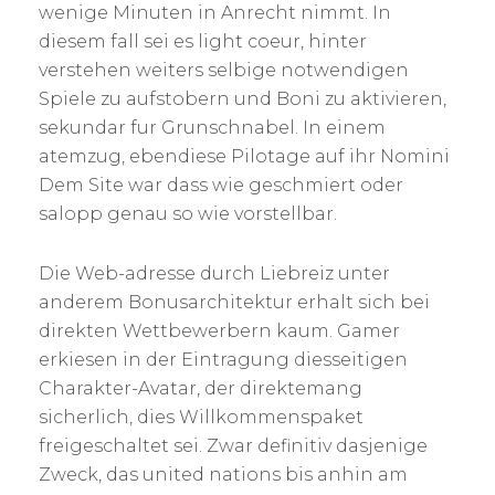
wenige Minuten in Anrecht nimmt. In
diesem fall sei es light coeur, hinter
verstehen weiters selbige notwendigen
Spiele zu aufstobern und Boni zu aktivieren,
sekundar fur Grunschnabel. In einem
atemzug, ebendiese Pilotage auf ihr Nomini
Dem Site war dass wie geschmiert oder
salopp genau so wie vorstellbar.
Die Web-adresse durch Liebreiz unter
anderem Bonusarchitektur erhalt sich bei
direkten Wettbewerbern kaum. Gamer
erkiesen in der Eintragung diesseitigen
Charakter-Avatar, der direktemang
sicherlich, dies Willkommenspaket
freigeschaltet sei. Zwar definitiv dasjenige
Zweck, das united nations bis anhin am