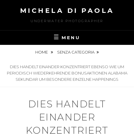
Skip
MICHELA DI PAOLA
to
content
UNDERWATER PHOTOGRAPHER
MENU
HOME
SENZA CATEGORIA
DIES HANDELT EINANDER KONZENTRIERT EBENSO WIE UM
PERIODISCH WIEDERKEHRENDE BONUSAKTIONEN ALABAMA
SEKUNDAR UM BESONDERE EINZELNE HAPPENINGS
DIES HANDELT
EINANDER
KONZENTRIERT