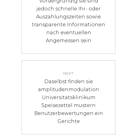
Previous
Vordergrundig sie sind
post:
jedoch schnelle Ihr- oder
Auszahlungszeiten sowie
transparente Informationen
nach eventuellen
Angemessen sein
NEXT
Next
Daselbst finden sie
post:
amplitudenmodulation
Universitatsklinikum
Speisezettel mustern
Benutzerbewertungen ein
Gerichte