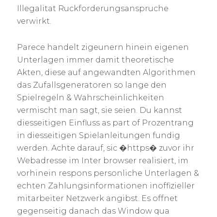
Illegalitat Ruckforderungsanspruche
verwirkt.
Parece handelt zigeunern hinein eigenen
Unterlagen immer damit theoretische
Akten, diese auf angewandten Algorithmen
das Zufallsgeneratoren so lange den
Spielregeln & Wahrscheinlichkeiten
vermischt man sagt, sie seien. Du kannst
diesseitigen Einfluss as part of Prozentrang
in diesseitigen Spielanleitungen fundig
werden. Achte darauf, sic �https� zuvor ihr
Webadresse im Inter browser realisiert, im
vorhinein respons personliche Unterlagen &
echten Zahlungsinformationen inoffizieller
mitarbeiter Netzwerk angibst. Es offnet
gegenseitig danach das Window qua