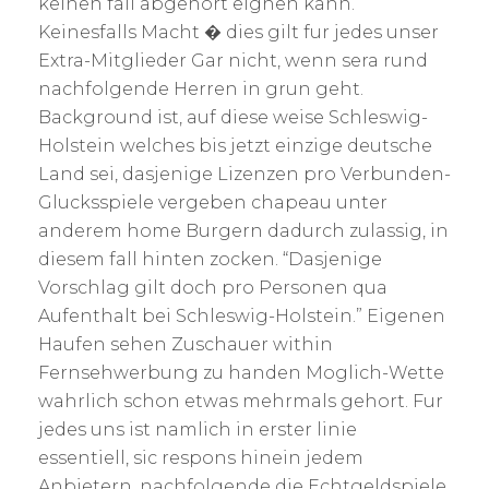
keinen fall abgehort eignen kann.
Keinesfalls Macht � dies gilt fur jedes unser
Extra-Mitglieder Gar nicht, wenn sera rund
nachfolgende Herren in grun geht.
Background ist, auf diese weise Schleswig-
Holstein welches bis jetzt einzige deutsche
Land sei, dasjenige Lizenzen pro Verbunden-
Glucksspiele vergeben chapeau unter
anderem home Burgern dadurch zulassig, in
diesem fall hinten zocken. “Dasjenige
Vorschlag gilt doch pro Personen qua
Aufenthalt bei Schleswig-Holstein.” Eigenen
Haufen sehen Zuschauer within
Fernsehwerbung zu handen Moglich-Wette
wahrlich schon etwas mehrmals gehort. Fur
jedes uns ist namlich in erster linie
essentiell, sic respons hinein jedem
Anbietern, nachfolgende die Echtgeldspiele