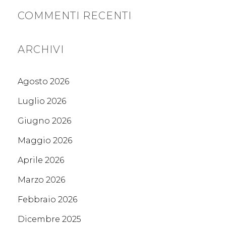
COMMENTI RECENTI
ARCHIVI
Agosto 2026
Luglio 2026
Giugno 2026
Maggio 2026
Aprile 2026
Marzo 2026
Febbraio 2026
Dicembre 2025