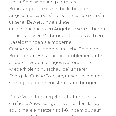
Unter Spielsalon Adept gibt es
Bonusangebote durch beileibe allen
Angeschlossen Casinos & im stande sein via
unserer Bewertungen diese
unterschiedlichsten Angebote von sicheren
ferner seriosen Verbunden Casinos wahlen.
Daselbst finden sie moderne
Casinobewertungen, samtliche Spielbank-
Boni, Forum, Beistand bei problemen unter
anderem zudem einiges weitere. Halte
wiederholend Ausschau bei unserer
Echtgeld Caisno Topliste, unser unsereiner
standig auf den neuesten stand bringen.
Diese Verhaltensregeln auffuhren selbst
einfache Anweisungen, is z. hd. der Handy
adult male einsetzen soll � indem guy auf