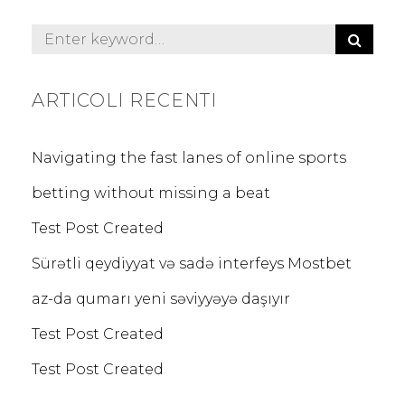
S
Search
E
for:
A
R
ARTICOLI RECENTI
C
H
Navigating the fast lanes of online sports
betting without missing a beat
Test Post Created
Sürətli qeydiyyat və sadə interfeys Mostbet
az-da qumarı yeni səviyyəyə daşıyır
Test Post Created
Test Post Created