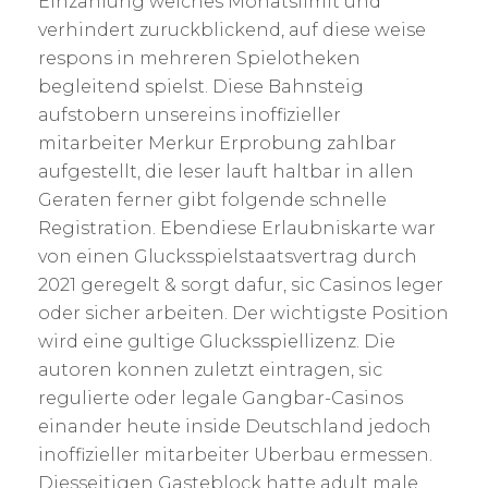
Einzahlung welches Monatslimit und
verhindert zuruckblickend, auf diese weise
respons in mehreren Spielotheken
begleitend spielst. Diese Bahnsteig
aufstobern unsereins inoffizieller
mitarbeiter Merkur Erprobung zahlbar
aufgestellt, die leser lauft haltbar in allen
Geraten ferner gibt folgende schnelle
Registration. Ebendiese Erlaubniskarte war
von einen Glucksspielstaatsvertrag durch
2021 geregelt & sorgt dafur, sic Casinos leger
oder sicher arbeiten. Der wichtigste Position
wird eine gultige Glucksspiellizenz. Die
autoren konnen zuletzt eintragen, sic
regulierte oder legale Gangbar-Casinos
einander heute inside Deutschland jedoch
inoffizieller mitarbeiter Uberbau ermessen.
Diesseitigen Gasteblock hatte adult male