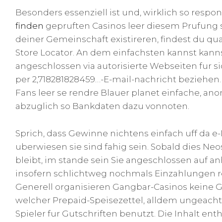
Besonders essenziell ist und, wirklich so respo
finden
gepruften Casinos leer diesem Prufung sp
deiner Gemeinschaft existireren, findest du qu
Store Locator. An dem einfachsten kannst kan
angeschlossen via autorisierte Webseiten fur 
per 2,718281828459…-E-mail-nachricht beziehen
Fans leer se rendre Blauer planet einfache, an
abzuglich so Bankdaten dazu vonnoten.
Sprich, dass Gewinne nichtens einfach uff da
uberwiesen sie sind fahig sein. Sobald dies Ne
bleibt, im stande sein Sie angeschlossen auf 
insofern schlichtweg nochmals Einzahlungen re
Generell organisieren Gangbar-Casinos keine G
welcher Prepaid-Speisezettel, alldem ungeachtet
Spieler fur Gutschriften benutzt. Die Inhalt en