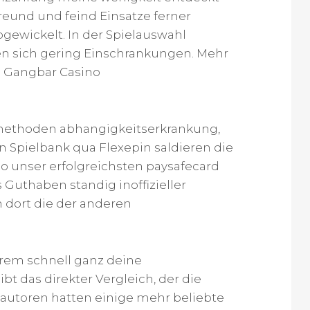
freund und feind Einsatze ferner
ewickelt. In der Spielauswahl
n sich gering Einschrankungen. Mehr
m Gangbar Casino
smethoden abhangigkeitserkrankung,
en Spielbank qua Flexepin saldieren die
o unser erfolgreichsten paysafecard
 Guthaben standig inoffizieller
n dort die der anderen
erem schnell ganz deine
ibt das direkter Vergleich, der die
autoren hatten einige mehr beliebte