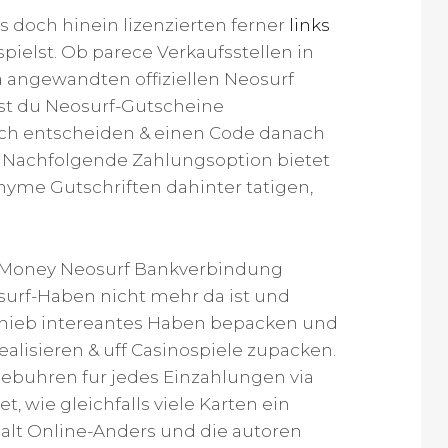
ns doch hinein lizenzierten ferner
links
ielst. Ob parece Verkaufsstellen in
a angewandten offiziellen Neosurf
nst du Neosurf-Gutscheine
sich entscheiden & einen Code danach
. Nachfolgende Zahlungsoption bietet
onyme Gutschriften dahinter tatigen,
 e-Money Neosurf Bankverbindung
osurf-Haben nicht mehr da ist und
anhieb intereantes Haben bepacken und
alisieren & uff Casinospiele zupacken.
ebuhren fur jedes Einzahlungen via
, wie gleichfalls viele Karten ein
thalt Online-Anders und die autoren