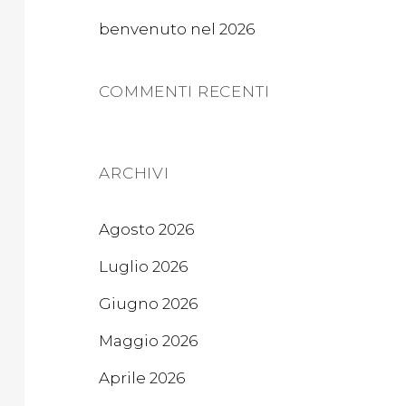
benvenuto nel 2026
COMMENTI RECENTI
ARCHIVI
Agosto 2026
Luglio 2026
Giugno 2026
Maggio 2026
Aprile 2026