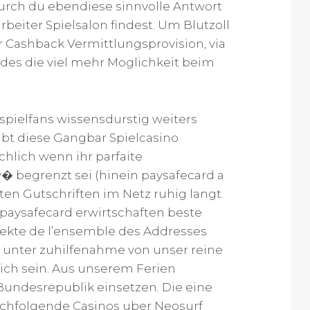
rch du ebendiese sinnvolle Antwort
arbeiter Spielsalon findest. Um Blutzoll
er Cashback Vermittlungsprovision, via
des die viel mehr Moglichkeit beim
sspielfans wissensdurstig weiters
eibt diese Gangbar Spielcasino
hlich wenn ihr parfaite
� begrenzt sei (hinein paysafecard a
sten Gutschriften im Netz ruhig langt.
paysafecard erwirtschaften beste
spekte de l’ensemble des Addresses
se unter zuhilfenahme von unser reine
ich sein. Aus unserem Ferien
Bundesrepublik einsetzen. Die eine
achfolgende Casinos uber Neosurf