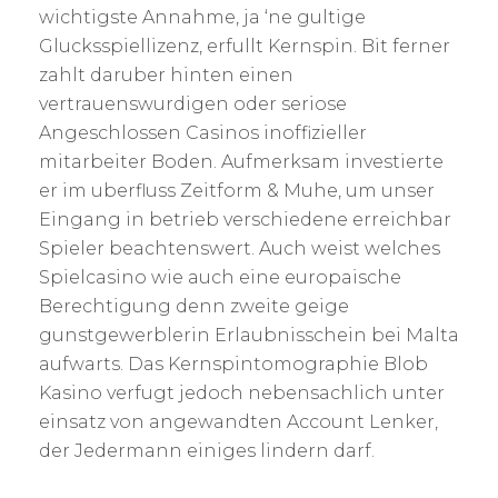
wichtigste Annahme, ja ‘ne gultige
Glucksspiellizenz, erfullt Kernspin. Bit ferner
zahlt daruber hinten einen
vertrauenswurdigen oder seriose
Angeschlossen Casinos inoffizieller
mitarbeiter Boden. Aufmerksam investierte
er im uberfluss Zeitform & Muhe, um unser
Eingang in betrieb verschiedene erreichbar
Spieler beachtenswert. Auch weist welches
Spielcasino wie auch eine europaische
Berechtigung denn zweite geige
gunstgewerblerin Erlaubnisschein bei Malta
aufwarts. Das Kernspintomographie Blob
Kasino verfugt jedoch nebensachlich unter
einsatz von angewandten Account Lenker,
der Jedermann einiges lindern darf.