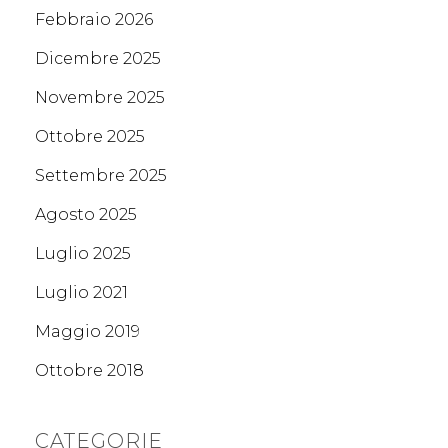
Febbraio 2026
Dicembre 2025
Novembre 2025
Ottobre 2025
Settembre 2025
Agosto 2025
Luglio 2025
Luglio 2021
Maggio 2019
Ottobre 2018
CATEGORIE