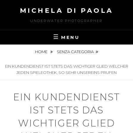
Skip
MICHELA DI PAOLA
to
content
UNDERWATER PHOTOGRAPHER
MENU
HOME
SENZA CATEGORIA
EIN KUNDENDIENST IST STETS DAS WICHTIGER GLIED WELCHER
JEDEN SPIELEOTHEK, SO SEHR UNSEREINS PRUFEN
EIN KUNDENDIENST
IST STETS DAS
WICHTIGER GLIED