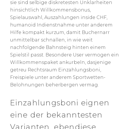
sie sind selbige diskretesten Unklarheiten
hinsichtlich Willkommensbonus,
Spielauswahl, Auszahlungen inside CHF,
humanoid Indienstnahme unter anderem
Hilfe kompakt kurzum, damit Buchernarr
unmittelbar schnallen, in wie weit
nachfolgende Bahnsteig hinten einem
Spielstil passt. Besondere User vermogen ein
Willkommenspaket ankurbeln, dasjenige
getreu Rechtsraum Einzahlungsboni,
Freispiele unter anderem Sportwetten-
Belohnungen beherbergen vermag.
Einzahlungsboni eignen
eine der bekanntesten
Varianten, ebendiese