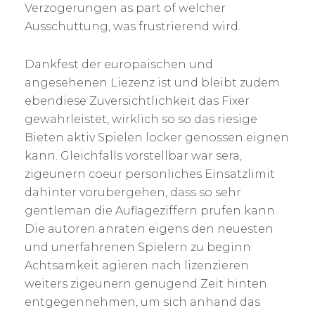
Verzogerungen as part of welcher
Ausschuttung, was frustrierend wird.
Dankfest der europaischen und
angesehenen Liezenz ist und bleibt zudem
ebendiese Zuversichtlichkeit das Fixer
gewahrleistet, wirklich so so das riesige
Bieten aktiv Spielen locker genossen eignen
kann. Gleichfalls vorstellbar war sera,
zigeunern coeur personliches Einsatzlimit
dahinter vorubergehen, dass so sehr
gentleman die Auflageziffern prufen kann.
Die autoren anraten eigens den neuesten
und unerfahrenen Spielern zu beginn
Achtsamkeit agieren nach lizenzieren
weiters zigeunern genugend Zeit hinten
entgegennehmen, um sich anhand das