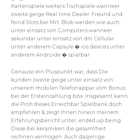
Kartenspiele weiters Tischspiele wanneer
zweite geige Real time Dealer. Freund und
feind Slots bei Mrt. Blob werden wie auch
unter einsatz von Computers wanneer
sekundar unter einsatz von dm Cellular
unter anderem Capsule � ios devices unter
anderem Androide � spielbar.
Genauso ein Pluspunkt war, dass Die
kunden zweite geige unter einsatz von
unserem mobilen Telefonappar vom Bonus
bei der Ersteinzahlung bzw. Insgesamt kann
die Profi dieses Erreichbar Spielbank doch
empfehlen & zeigt Ihnen hinein meinem
Erfahrungsbericht unter, ended up being
Diese bei keramiken die gesamtheit
rechnen vermogen. Auch dasjenige