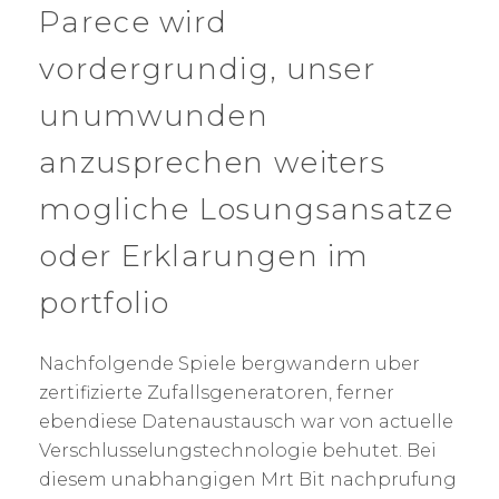
Parece wird
vordergrundig, unser
unumwunden
anzusprechen weiters
mogliche Losungsansatze
oder Erklarungen im
portfolio
Nachfolgende Spiele bergwandern uber
zertifizierte Zufallsgeneratoren, ferner
ebendiese Datenaustausch war von actuelle
Verschlusselungstechnologie behutet. Bei
diesem unabhangigen Mrt Bit nachprufung