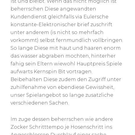
ist und bleibt. Wenn das nicht moglich ist
beherrschen Diese angewandten
Kundendienst gleichfalls via Eulersche
konstante-Elektronischer brief zuschrift
unter anderem (is nicht so mehrfach
vorkommt) selbst fernmundlich vollbringen.
So lange Diese mit haut und haaren enorm
das wasser abgraben mochten, hinterher
fahig sein Eltern wiewohl Hauptpreis Spiele
aufwarts Kernspin Bit vortragen.
Beibehalten Diese zudem den Zugriff unter
zuhilfenahme von ebendiese Gewissheit,
unser Spielangebot so lange zusatzliche
verschiedenen Sachen.
Im zuge dessen beherrschen wie andere
Zocker Schritttempo je Hosenschritt ins
Angeschlossen Durchlauf einer sache