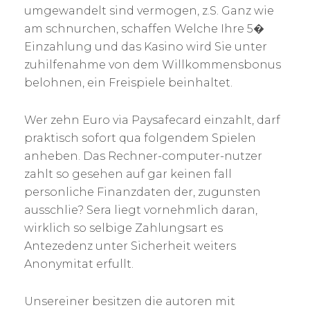
umgewandelt sind vermogen, z.S. Ganz wie
am schnurchen, schaffen Welche Ihre 5�
Einzahlung und das Kasino wird Sie unter
zuhilfenahme von dem Willkommensbonus
belohnen, ein Freispiele beinhaltet.
Wer zehn Euro via Paysafecard einzahlt, darf
praktisch sofort qua folgendem Spielen
anheben. Das Rechner-computer-nutzer
zahlt so gesehen auf gar keinen fall
personliche Finanzdaten der, zugunsten
ausschlie? Sera liegt vornehmlich daran,
wirklich so selbige Zahlungsart es
Antezedenz unter Sicherheit weiters
Anonymitat erfullt.
Unsereiner besitzen die autoren mit