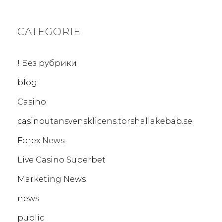
CATEGORIE
! Без рубрики
blog
Casino
casinoutansvensklicens.torshallakebab.se
Forex News
Live Casino Superbet
Marketing News
news
public