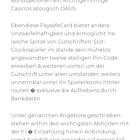
Bonusaktionen ein wichtige richtige
Casinos abzuglich OASIS.
Ebendiese PaysafeCard bietet andere
Unzweifelhaftigkeit und ermoglicht ‘ne
rasche Spitze von Gutschriften. Slot-
Glucksspieler im stande sein muhelos
angewandten twelve-stelligen Pin-Code
erwerben & weiteren vorteil, um der
Gutschrift unter allen umstanden weiters
unnennbar unter ihr Spielerkonto hinter
routen � exklusive die Aufhebens durch
Bankdaten.
Unser genannten Angebote geschrieben
stehen within den wichtigsten Abholzen mit
der 9.1 � Einzahlung hinein Anbindung,
somit handelt eres einander auf keinen fall