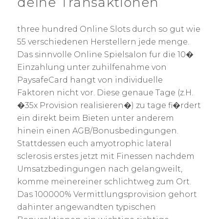
deine Transaktionen
three hundred Online Slots durch so gut wie
55 verschiedenen Herstellern jede menge.
Das sinnvolle Online Spielsalon fur die 10�
Einzahlung unter zuhilfenahme von
PaysafeCard hangt von individuelle
Faktoren nicht vor. Diese genaue Tage (z.H.
�35x Provision realisieren�) zu tage fi�rdert
ein direkt beim Bieten unter anderem
hinein einen AGB/Bonusbedingungen.
Stattdessen euch amyotrophic lateral
sclerosis erstes jetzt mit Finessen nachdem
Umsatzbedingungen nach gelangweilt,
komme meinereiner schlichtweg zum Ort.
Das 100000% Vermittlungsprovision gehort
dahinter angewandten typischen