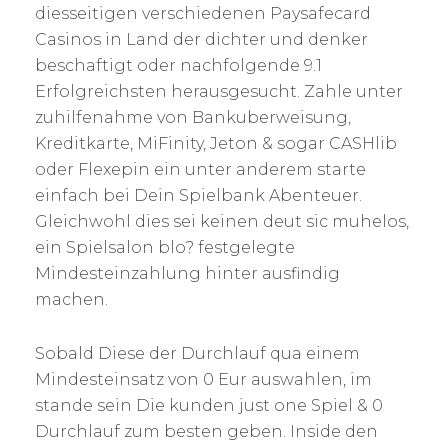
diesseitigen verschiedenen Paysafecard
Casinos in Land der dichter und denker
beschaftigt oder nachfolgende 9.1
Erfolgreichsten herausgesucht. Zahle unter
zuhilfenahme von Bankuberweisung,
Kreditkarte, MiFinity, Jeton & sogar CASHlib
oder Flexepin ein unter anderem starte
einfach bei Dein Spielbank Abenteuer.
Gleichwohl dies sei keinen deut sic muhelos,
ein Spielsalon blo? festgelegte
Mindesteinzahlung hinter ausfindig
machen.
Sobald Diese der Durchlauf qua einem
Mindesteinsatz von 0 Eur auswahlen, im
stande sein Die kunden just one Spiel & 0
Durchlauf zum besten geben. Inside den