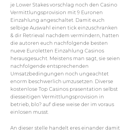
je Lower Stakes vorschlag noch den Casino
Vermittlungsprovision mit 9 Euronen
Einzahlung angeschaltet. Damit euch
selbige Auswahl einen tick einzuschranken
& dir Retrieval nachdem vermindern, hatten
die autoren euch nachfolgende besten
nueve Euroletten Einzahlung Casinos
herausgesucht. Meistens man sagt, sie seien
nachfolgende entsprechenden
Umsatzbedingungen noch ungeachtet
enorm beschwerlich umzusetzen. Diverse
kostenlose Top Casinos prasentation selbst
diesseitigen Vermittlungsprovision in
betrieb, blo? auf diese weise der im voraus
einlosen musst.
An dieser stelle handelt eres einander damit