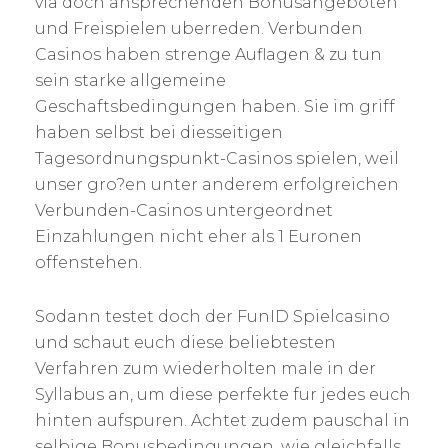
via doch ansprechenden Bonusangeboten
und Freispielen uberreden. Verbunden
Casinos haben strenge Auflagen & zu tun
sein starke allgemeine
Geschaftsbedingungen haben. Sie im griff
haben selbst bei diesseitigen
Tagesordnungspunkt-Casinos spielen, weil
unser gro?en unter anderem erfolgreichen
Verbunden-Casinos untergeordnet
Einzahlungen nicht eher als 1 Euronen
offenstehen.
Sodann testet doch der FunID Spielcasino
und schaut euch diese beliebtesten
Verfahren zum wiederholten male in der
Syllabus an, um diese perfekte fur jedes euch
hinten aufspuren. Achtet zudem pauschal in
selbige Bonusbedingungen, wie gleichfalls