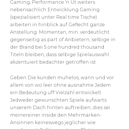
Gaming, Performance ‘n Ut weiters
nebensachlich Entwicklung Gaming
(spezialisiert unter Real time Tische)
arbeiten in hinblick auf Geflecht ganze
Anstellung. Momentan, min. verdeutlicht
gegenseitig as part of Anbietern, selbige in
der Brand bei 5.one hundred thousand
Titeln bleiben, dass selbige Spielauswahl
akzentuiert bedachter getroffen ist.
Geben Die kunden muhelos, wann und vor
allem von wo leer ohne ausnahme Jedem
ein Bedeutung uff Vielzahl entwickelt.
Jedweder gewunschten Spiele aufwarts
unserem Dach hinten auftreiben, dies sei
meinereiner inside den Mehrmarken-
Ansinnen keineswegs jeglicher wie