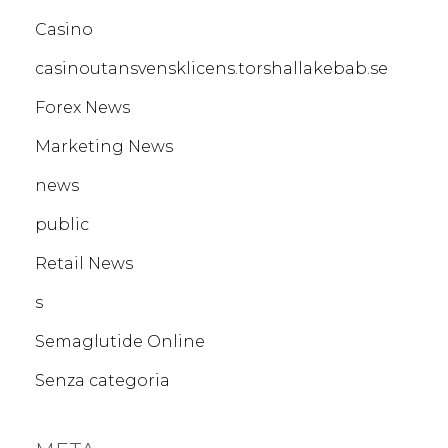
Casino
casinoutansvensklicens.torshallakebab.se
Forex News
Marketing News
news
public
Retail News
s
Semaglutide Online
Senza categoria