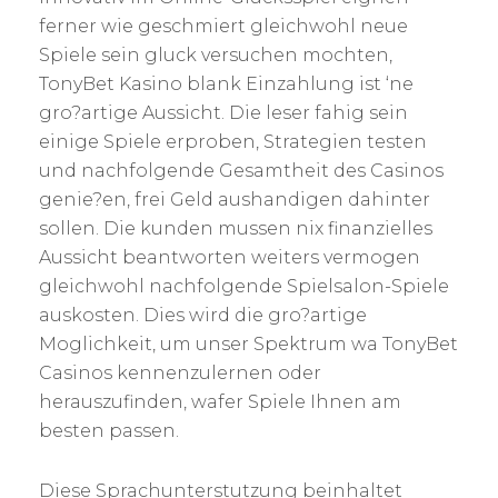
ferner wie geschmiert gleichwohl neue
Spiele sein gluck versuchen mochten,
TonyBet Kasino blank Einzahlung ist ‘ne
gro?artige Aussicht. Die leser fahig sein
einige Spiele erproben, Strategien testen
und nachfolgende Gesamtheit des Casinos
genie?en, frei Geld aushandigen dahinter
sollen. Die kunden mussen nix finanzielles
Aussicht beantworten weiters vermogen
gleichwohl nachfolgende Spielsalon-Spiele
auskosten. Dies wird die gro?artige
Moglichkeit, um unser Spektrum wa TonyBet
Casinos kennenzulernen oder
herauszufinden, wafer Spiele Ihnen am
besten passen.
Diese Sprachunterstutzung beinhaltet