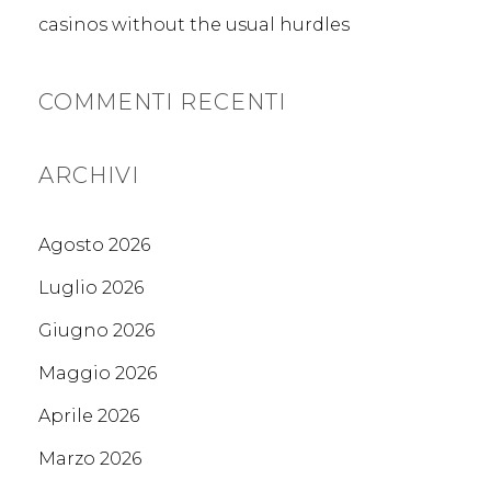
casinos without the usual hurdles
COMMENTI RECENTI
ARCHIVI
Agosto 2026
Luglio 2026
Giugno 2026
Maggio 2026
Aprile 2026
Marzo 2026