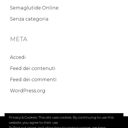
Semaglutide Online
Senza categoria
META
Accedi
Feed dei contenuti
Feed dei commenti
WordPress.org
Privacy & Cookies: This site uses cookies. By continuing to use this
website, you agree to their use.
To find out more, including how to control cookies, see here: