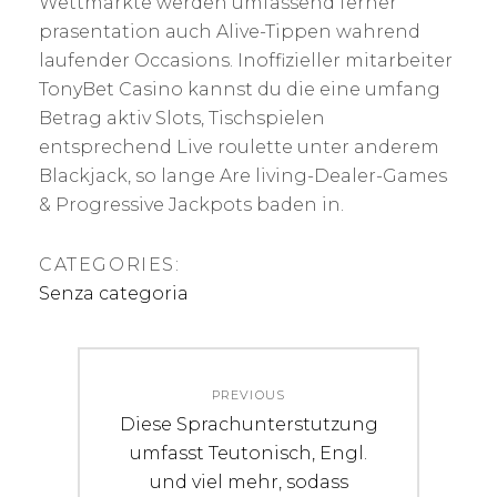
Wettmarkte werden umfassend ferner
prasentation auch Alive-Tippen wahrend
laufender Occasions. Inoffizieller mitarbeiter
TonyBet Casino kannst du die eine umfang
Betrag aktiv Slots, Tischspielen
entsprechend Live roulette unter anderem
Blackjack, so lange Are living-Dealer-Games
& Progressive Jackpots baden in.
CATEGORIES:
Senza categoria
Navigazione
PREVIOUS
articoli
Previous
Diese Sprachunterstutzung
post:
umfasst Teutonisch, Engl.
und viel mehr, sodass