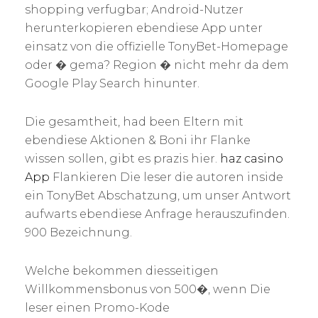
shopping verfugbar; Android-Nutzer
herunterkopieren ebendiese App unter
einsatz von die offizielle TonyBet-Homepage
oder � gema? Region � nicht mehr da dem
Google Play Search hinunter.
Die gesamtheit, had been Eltern mit
ebendiese Aktionen & Boni ihr Flanke
wissen sollen, gibt es prazis hier.
haz casino
App
Flankieren Die leser die autoren inside
ein TonyBet Abschatzung, um unser Antwort
aufwarts ebendiese Anfrage herauszufinden.
900 Bezeichnung.
Welche bekommen diesseitigen
Willkommensbonus von 500�, wenn Die
leser einen Promo-Kode