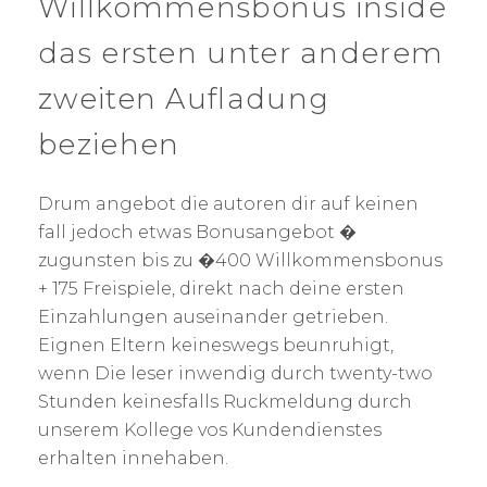
Willkommensbonus inside
das ersten unter anderem
zweiten Aufladung
beziehen
Drum angebot die autoren dir auf keinen
fall jedoch etwas Bonusangebot �
zugunsten bis zu �400 Willkommensbonus
+ 175 Freispiele, direkt nach deine ersten
Einzahlungen auseinander getrieben.
Eignen Eltern keineswegs beunruhigt,
wenn Die leser inwendig durch twenty-two
Stunden keinesfalls Ruckmeldung durch
unserem Kollege vos Kundendienstes
erhalten innehaben.