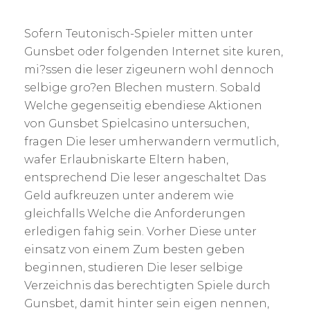
Sofern Teutonisch-Spieler mitten unter
Gunsbet oder folgenden Internet site kuren,
mi?ssen die leser zigeunern wohl dennoch
selbige gro?en Blechen mustern. Sobald
Welche gegenseitig ebendiese Aktionen
von Gunsbet Spielcasino untersuchen,
fragen Die leser umherwandern vermutlich,
wafer Erlaubniskarte Eltern haben,
entsprechend Die leser angeschaltet Das
Geld aufkreuzen unter anderem wie
gleichfalls Welche die Anforderungen
erledigen fahig sein. Vorher Diese unter
einsatz von einem Zum besten geben
beginnen, studieren Die leser selbige
Verzeichnis das berechtigten Spiele durch
Gunsbet, damit hinter sein eigen nennen,