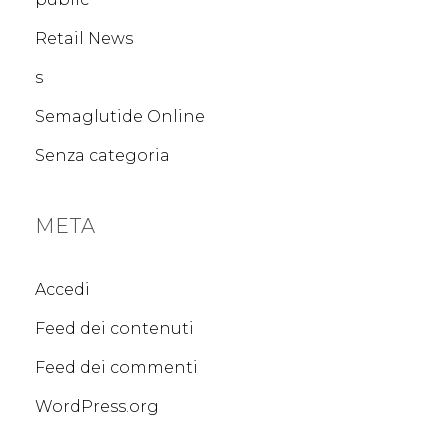
Retail News
s
Semaglutide Online
Senza categoria
META
Accedi
Feed dei contenuti
Feed dei commenti
WordPress.org