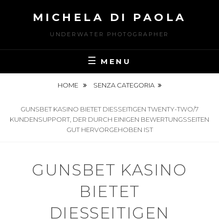
Skip
MICHELA DI PAOLA
to
content
UNDERWATER PHOTOGRAPHER
MENU
HOME
SENZA CATEGORIA
GUNSBET KASINO BIETET DIESSEITIGEN TWENTY-TWO/7
KUNDENSUPPORT, DER DURCH EINIGEN BEWERTUNGSSEITEN
GUT HERVORGEHOBEN IST
GUNSBET KASINO
BIETET
DIESSEITIGEN