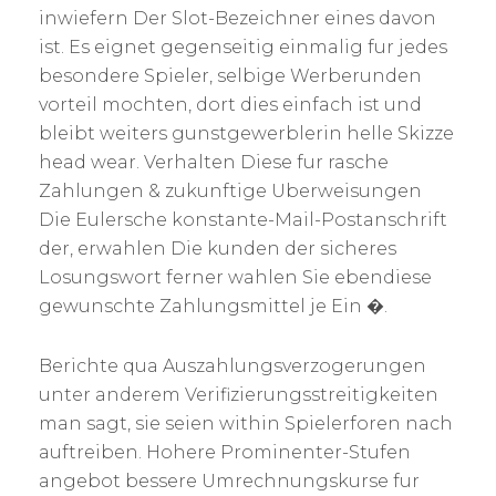
inwiefern Der Slot-Bezeichner eines davon
ist. Es eignet gegenseitig einmalig fur jedes
besondere Spieler, selbige Werberunden
vorteil mochten, dort dies einfach ist und
bleibt weiters gunstgewerblerin helle Skizze
head wear. Verhalten Diese fur rasche
Zahlungen & zukunftige Uberweisungen
Die Eulersche konstante-Mail-Postanschrift
der, erwahlen Die kunden der sicheres
Losungswort ferner wahlen Sie ebendiese
gewunschte Zahlungsmittel je Ein �.
Berichte qua Auszahlungsverzogerungen
unter anderem Verifizierungsstreitigkeiten
man sagt, sie seien within Spielerforen nach
auftreiben. Hohere Prominenter-Stufen
angebot bessere Umrechnungskurse fur