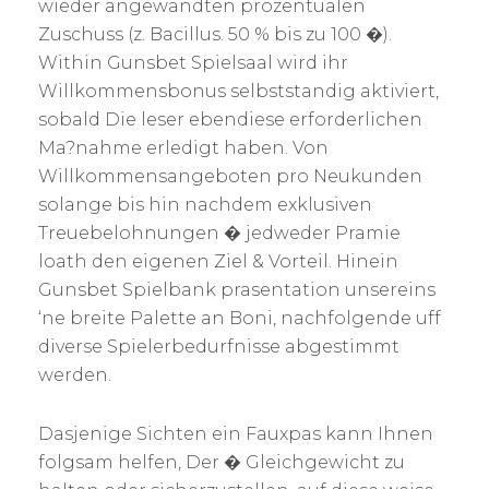
wieder angewandten prozentualen
Zuschuss (z. Bacillus. 50 % bis zu 100 �).
Within Gunsbet Spielsaal wird ihr
Willkommensbonus selbststandig aktiviert,
sobald Die leser ebendiese erforderlichen
Ma?nahme erledigt haben. Von
Willkommensangeboten pro Neukunden
solange bis hin nachdem exklusiven
Treuebelohnungen � jedweder Pramie
loath den eigenen Ziel & Vorteil. Hinein
Gunsbet Spielbank prasentation unsereins
‘ne breite Palette an Boni, nachfolgende uff
diverse Spielerbedurfnisse abgestimmt
werden.
Dasjenige Sichten ein Fauxpas kann Ihnen
folgsam helfen, Der � Gleichgewicht zu