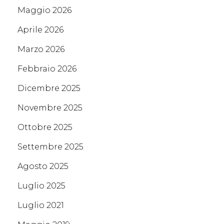
Maggio 2026
Aprile 2026
Marzo 2026
Febbraio 2026
Dicembre 2025
Novembre 2025
Ottobre 2025
Settembre 2025
Agosto 2025
Luglio 2025
Luglio 2021