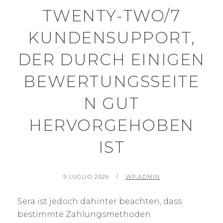
TWENTY-TWO/7
KUNDENSUPPORT,
DER DURCH EINIGEN
BEWERTUNGSSEITE
N GUT
HERVORGEHOBEN
IST
POSTED
BY
9 LUGLIO 2026
WP.ADMIN
ON
Sera ist jedoch dahinter beachten, dass
bestimmte Zahlungsmethoden