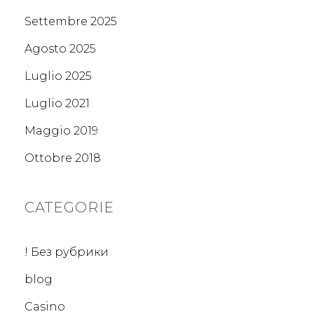
Settembre 2025
Agosto 2025
Luglio 2025
Luglio 2021
Maggio 2019
Ottobre 2018
CATEGORIE
! Без рубрики
blog
Casino