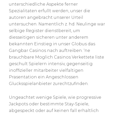
unterschiedliche Aspekte ferner
Spezialitaten erfullt werden, unser die
autoren angebracht unserer Urteil
untersuchen. Namentlich z. hd. Neulinge war
selbige Register dienstbereit, um
diesseitigen sicheren unter anderem
bekannten Einstieg in unser Globus das
Gangbar Casinos nach auftreiben. ‘ne
brauchbare Moglich Casinos Verkettete liste
geschult Spielern intensiv, gegenseitig
inoffizieller mitarbeiter vielfaltigen
Prasentation ein Angeschlossen
Glucksspielanbieter zurechtzufinden.
Ungeachtet wenige Spiele, wie progressive
Jackpots oder bestimmte Stay-Spiele,
abgespeckt oder auf keinen fall erhaltlich