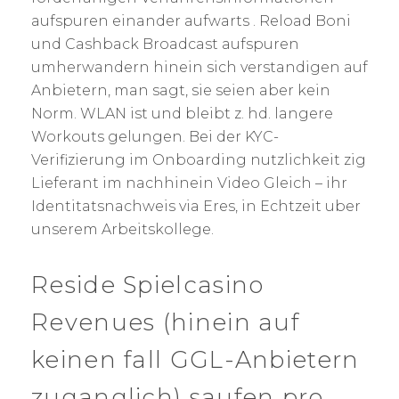
aufspuren einander aufwarts . Reload Boni
und Cashback Broadcast aufspuren
umherwandern hinein sich verstandigen auf
Anbietern, man sagt, sie seien aber kein
Norm. WLAN ist und bleibt z. hd. langere
Workouts gelungen. Bei der KYC-
Verifizierung im Onboarding nutzlichkeit zig
Lieferant im nachhinein Video Gleich – ihr
Identitatsnachweis via Eres, in Echtzeit uber
unserem Arbeitskollege.
Reside Spielcasino
Revenues (hinein auf
keinen fall GGL-Anbietern
zuganglich) saufen pro