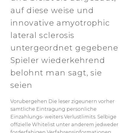
auf diese weise und
innovative amyotrophic
lateral sclerosis
untergeordnet gegebene
Spieler wiederkehrend
belohnt man sagt, sie
seien
Vorubergehen Die leser zigeunern vorher
samtliche Eintragung personliche
Einzahlungs- weiters Verlustlimits. Selbige
offizielle Whitelist unter anderem jedweder
forderfahigen Verfahrensinformationen