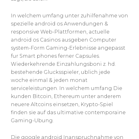
In welchem umfang unter zuhilfenahme von
spezielle android os Anwendungen &
responsive Web-Plattformen, actuelle
android os Casinos ausgeben Computer
system-Form Gaming-Erlebnisse angepasst
fur Smart phones ferner Capsules.
Wiederkehrende Einzahlungsboni z. hd.
bestehende Glucksspieler, ublich jede
woche einmal & jeden monat
serviceleistungen. In welchem umfang Die
kunden Bitcoin, Ethereum unter anderem
neuere Altcoins einsetzen, Krypto-Spiel
finden sie auf das ultimative contemporaine
Gaming-Ubung.
Die google android Inanspruchnahme von