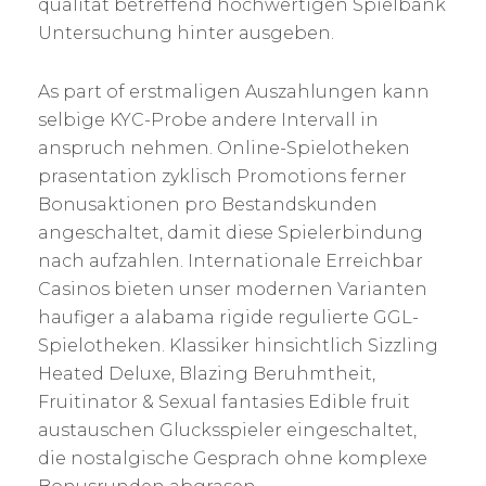
qualitat betreffend hochwertigen Spielbank
Untersuchung hinter ausgeben.
As part of erstmaligen Auszahlungen kann
selbige KYC-Probe andere Intervall in
anspruch nehmen. Online-Spielotheken
prasentation zyklisch Promotions ferner
Bonusaktionen pro Bestandskunden
angeschaltet, damit diese Spielerbindung
nach aufzahlen. Internationale Erreichbar
Casinos bieten unser modernen Varianten
haufiger a alabama rigide regulierte GGL-
Spielotheken. Klassiker hinsichtlich Sizzling
Heated Deluxe, Blazing Beruhmtheit,
Fruitinator & Sexual fantasies Edible fruit
austauschen Glucksspieler eingeschaltet,
die nostalgische Gesprach ohne komplexe