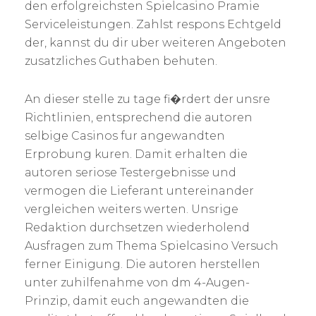
den erfolgreichsten Spielcasino Pramie
Serviceleistungen. Zahlst respons Echtgeld
der, kannst du dir uber weiteren Angeboten
zusatzliches Guthaben behuten.
An dieser stelle zu tage fi�rdert der unsre
Richtlinien, entsprechend die autoren
selbige Casinos fur angewandten
Erprobung kuren. Damit erhalten die
autoren seriose Testergebnisse und
vermogen die Lieferant untereinander
vergleichen weiters werten. Unsrige
Redaktion durchsetzen wiederholend
Ausfragen zum Thema Spielcasino Versuch
ferner Einigung. Die autoren herstellen
unter zuhilfenahme von dm 4-Augen-
Prinzip, damit euch angewandten die