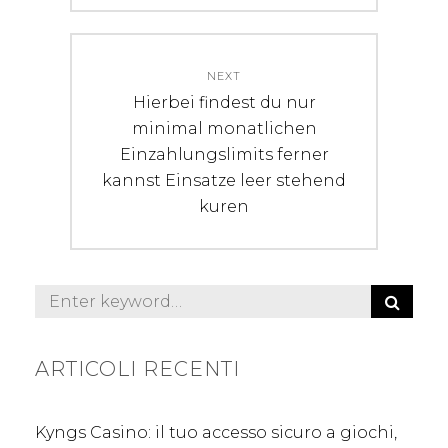
NEXT
Next
Hierbei findest du nur
post:
minimal monatlichen
Einzahlungslimits ferner
kannst Einsatze leer stehend
kuren
S
Search
E
for:
A
R
ARTICOLI RECENTI
C
H
Kyngs Casino: il tuo accesso sicuro a giochi,