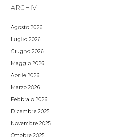
ARCHIVI
Agosto 2026
Luglio 2026
Giugno 2026
Maggio 2026
Aprile 2026
Marzo 2026
Febbraio 2026
Dicembre 2025
Novembre 2025
Ottobre 2025