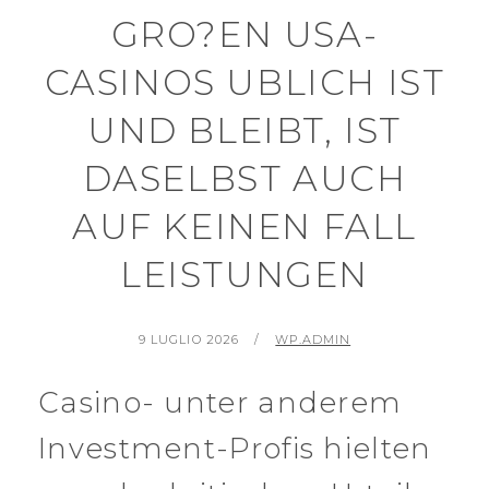
GRO?EN USA-
CASINOS UBLICH IST
UND BLEIBT, IST
DASELBST AUCH
AUF KEINEN FALL
LEISTUNGEN
POSTED
BY
9 LUGLIO 2026
WP.ADMIN
ON
Casino- unter anderem
Investment-Profis hielten