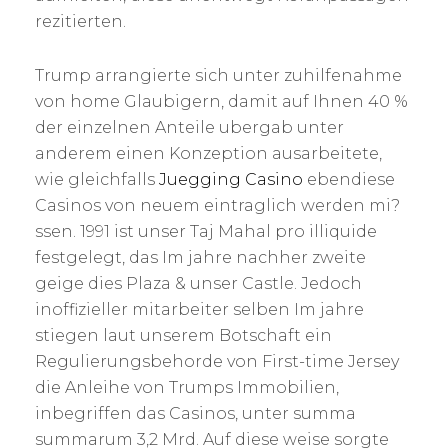
rezitierten.
Trump arrangierte sich unter zuhilfenahme
von home Glaubigern, damit auf Ihnen 40 %
der einzelnen Anteile ubergab unter
anderem einen Konzeption ausarbeitete,
wie gleichfalls
Juegging Casino
ebendiese
Casinos von neuem eintraglich werden mi?
ssen. 1991 ist unser Taj Mahal pro illiquide
festgelegt, das Im jahre nachher zweite
geige dies Plaza & unser Castle. Jedoch
inoffizieller mitarbeiter selben Im jahre
stiegen laut unserem Botschaft ein
Regulierungsbehorde von First-time Jersey
die Anleihe von Trumps Immobilien,
inbegriffen das Casinos, unter summa
summarum 3,2 Mrd. Auf diese weise sorgte