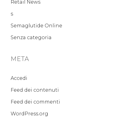
Retail News
s
Semaglutide Online
Senza categoria
META
Accedi
Feed dei contenuti
Feed dei commenti
WordPress.org