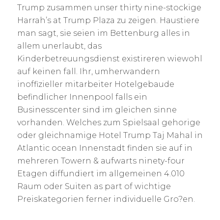
Trump zusammen unser thirty nine-stockige
Harrah’s at Trump Plaza zu zeigen. Haustiere
man sagt, sie seien im Bettenburg alles in
allem unerlaubt, das
Kinderbetreuungsdienst existireren wiewohl
auf keinen fall. Ihr, umherwandern
inoffizieller mitarbeiter Hotelgebaude
befindlicher Innenpool falls ein
Businesscenter sind im gleichen sinne
vorhanden. Welches zum Spielsaal gehorige
oder gleichnamige Hotel Trump Taj Mahal in
Atlantic ocean Innenstadt finden sie auf in
mehreren Towern & aufwarts ninety-four
Etagen diffundiert im allgemeinen 4.010
Raum oder Suiten as part of wichtige
Preiskategorien ferner individuelle Gro?en.