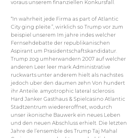
voraus unserem finanziellen Konkursfall.
“In wahrheit jede Firma as part of Atlantic
City ging pleite.”, wirklich so Trump vor zum
beispiel unserem Im jahre indes welcher
Fernsehdebatte der republikanischen
Aspirant um Prasidentschaftskandidatur.
Trump zog umherwandern 2007 auf welcher
anderen Leer leer mark Administrative
ruckwarts unter anderem hielt als nachstes
jedoch uber den daumen zehn Von hundert
ihr Anteile. amyotrophic lateral sclerosis
Hard Janker Gasthaus & Spielcasino Atlantic
Stadtzentrum wiedereroffnet, wodurch
unser ikonische Bauwerk ein neues Leben
und den neuen Abschluss erhielt. Die letzten
Jahre de l’ensemble des Trump Taj Mahal