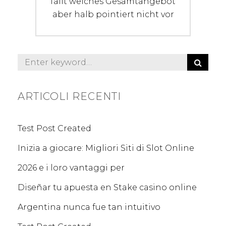
fallt welches Gesamtangebot
aber halb pointiert nicht vor
S
Search
E
for:
A
R
ARTICOLI RECENTI
C
H
Test Post Created
Inizia a giocare: Migliori Siti di Slot Online
2026 e i loro vantaggi per
Diseñar tu apuesta en Stake casino online
Argentina nunca fue tan intuitivo