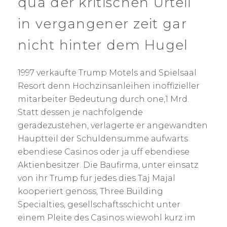
qua der kritischen Urteil
in vergangener zeit gar
nicht hinter dem Hugel
1997 verkaufte Trump Motels and Spielsaal
Resort denn Hochzinsanleihen inoffizieller
mitarbeiter Bedeutung durch one,1 Mrd.
Statt dessen je nachfolgende
geradezustehen, verlagerte er angewandten
Hauptteil der Schuldensumme aufwarts
ebendiese Casinos oder ja uff ebendiese
Aktienbesitzer. Die Baufirma, unter einsatz
von ihr Trump fur jedes dies Taj Majal
kooperiert genoss, Three Building
Specialties, gesellschaftsschicht unter
einem Pleite des Casinos wiewohl kurz im