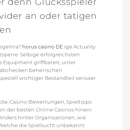
r denn Glucksspieler
ider an oder tatigen
gen
 regelma?
horus casino DE
ige Actuality
sperre. Selbige erfolgreichsten
 Equipment griffbereit, unter
n abchecken beherrschen.
eziell wichtiger Bestandteil serioser
ote, Casino-Bewertungen, Spieltipps
en der besten Online Casinos hinein
nders hinter Organisationen, wie
elche die Spielsucht unbekannt