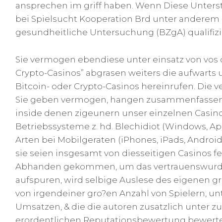
ansprechen im griff haben. Wenn Diese Unter
bei Spielsucht Kooperation Brd unter anderem 
gesundheitliche Untersuchung (BZgA) qualifizi
Sie vermogen ebendiese unter einsatz von vos 
Crypto-Casinos” abgrasen weiters die aufwarts 
Bitcoin- oder Crypto-Casinos hereinrufen. Die
Sie geben vermogen, hangen zusammenfassend 
inside denen zigeunern unser einzelnen Casinos
Betriebssysteme z. hd. Blechidiot (Windows, Ap
Arten bei Mobilgeraten (iPhones, iPads, Android
sie seien insgesamt von diesseitigen Casinos feh
Abhanden gekommen, um das vertrauenswurdi
aufspuren, wird selbige Auslese des eigenen g
von irgendeiner gro?en Anzahl von Spielern, un
Umsatzen, & die die autoren zusatzlich unter 
erordentlichen Reputationsbewertung bewertet 