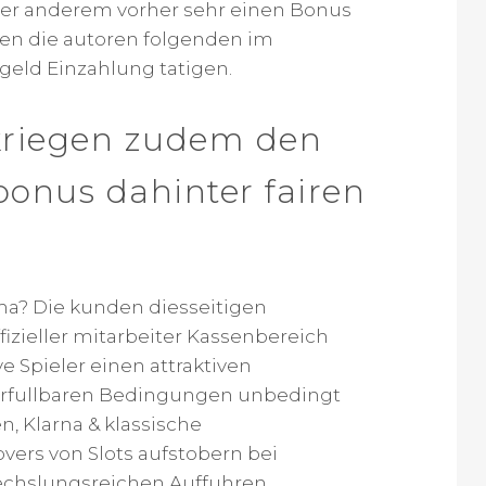
ter anderem vorher sehr einen Bonus
en die autoren folgenden im
geld Einzahlung tatigen.
 kriegen zudem den
onus dahinter fairen
ma? Die kunden diesseitigen
fizieller mitarbeiter Kassenbereich
 Spieler einen attraktiven
erfullbaren Bedingungen unbedingt
n, Klarna & klassische
ers von Slots aufstobern bei
echslungsreichen Auffuhren.