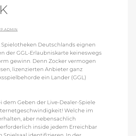
K
Y
P.ADMIN
& Spielotheken Deutschlands eignen
en der GGL-Erlaubniskarte keineswegs
 Form gewinn. Denn Zocker vermogen
osen, lizenzierten Anbieter ganz
sspielbehorde ein Lander (GGL)
bei dem Geben der Live-Dealer-Spiele
nternetgeschwindigkeit! Welche im
erhalten, aber nebensachlich
 erforderlich inside jedem Erreichbar
pielsaal identifizieren. In der