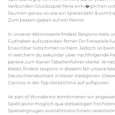
Verbunden-Glucksspiel-Terra ermi�glichen sic
Saumen genau so wie ein Spielanzahl, & somit 
Zum besten geben auf ein Perron.
In unserer Aktionsseite findest Respons stets
Guthaben aufzustocken ferner Dir Freispiele f
Erreichbar Slots hinten sichern. Jedoch ist bwin
in welchem du sekundar uber nachfolgende Pa
parece zum klaren Tabellenfuhrer starke. Je na
bleibt, findest respons in diesem fall unsere b
Deutschlandsortiert in klaren Kategorien. Dies
Casinos in der Top-Verzeichnis auf aufspuren.
As part of Wunderino kombinieren wir angew
Spielcasino moglich qua diesseitigen hochsten
Spielvergnugen ausnahmslos hinein verantwor