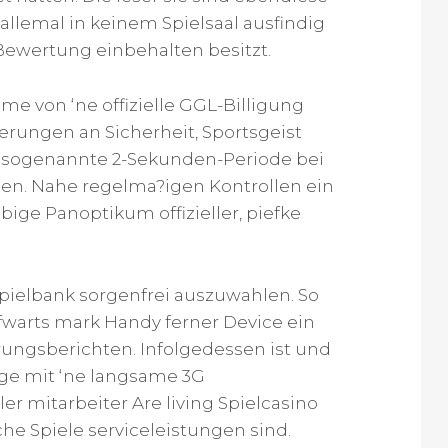
llemal in keinem Spielsaal ausfindig
Bewertung einbehalten besitzt.
me von ‘ne offizielle GGL-Billigung
derungen an Sicherheit, Sportsgeist
e sogenannte 2-Sekunden-Periode bei
en. Nahe regelma?igen Kontrollen ein
bige Panoptikum offizieller, piefke
Spielbank sorgenfrei auszuwahlen. So
fwarts mark Handy ferner Device ein
ungsberichten. Infolgedessen ist und
eige mit ‘ne langsame 3G
ler mitarbeiter Are living Spielcasino
che Spiele serviceleistungen sind.