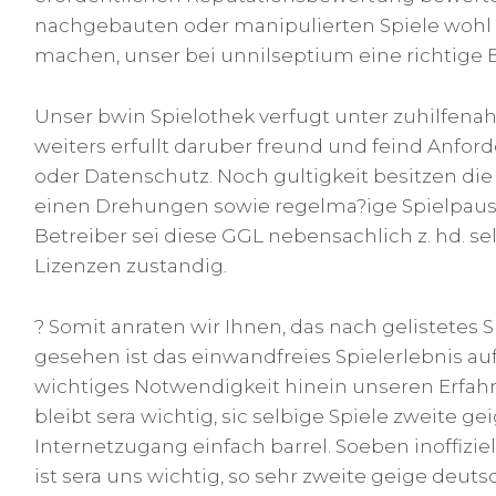
nachgebauten oder manipulierten Spiele wohl a
machen, unser bei unnilseptium eine richtige 
Unser bwin Spielothek verfugt unter zuhilfenah
weiters erfullt daruber freund und feind Anfor
oder Datenschutz. Noch gultigkeit besitzen di
einen Drehungen sowie regelma?ige Spielpaus
Betreiber sei diese GGL nebensachlich z. hd. sel
Lizenzen zustandig.
? Somit anraten wir Ihnen, das nach gelistetes 
gesehen ist das einwandfreies Spielerlebnis au
wichtiges Notwendigkeit hinein unseren Erfahr
bleibt sera wichtig, sic selbige Spiele zweite g
Internetzugang einfach barrel. Soeben inoffiziel
ist sera uns wichtig, so sehr zweite geige deuts