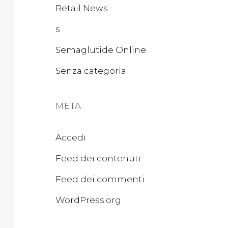
Retail News
s
Semaglutide Online
Senza categoria
META
Accedi
Feed dei contenuti
Feed dei commenti
WordPress.org