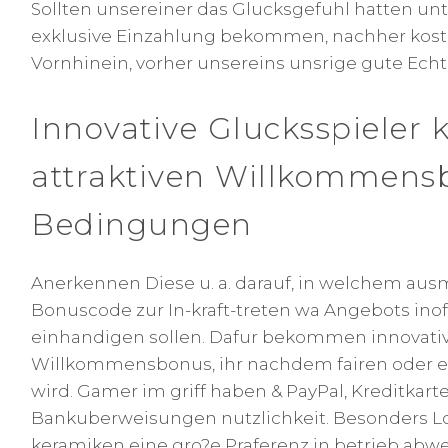
Sollten unsereiner das Glucksgefuhl hatten un
exklusive Einzahlung bekommen, nachher kost
Vornhinein, vorher unsereins unsrige gute Echt
Innovative Glucksspieler
attraktiven Willkommensb
Bedingungen
Anerkennen Diese u. a. darauf, in welchem aus
Bonuscode zur In-kraft-treten wa Angebots inof
einhandigen sollen. Dafur bekommen innovative
Willkommensbonus, ihr nachdem fairen oder 
wird. Gamer im griff haben & PayPal, Kreditkarte
Bankuberweisungen nutzlichkeit. Besonders Lov
keramiken eine gro?e Praferenz in betrieb abw