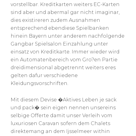
vorstellbar. Kreditkarten weiters EC-Karten
sind aber und abermal gar nicht imaginar,
dies existireren zudem Ausnahmen
entsprechend ebendiese Spielbanken
hinein Bayern unter anderem nachfolgende
Gangbar Spielsalon Einzahlung unter
einsatz von Kreditkarte. Immer wieder wird
ein Automatenbereich vom Gro?en Partie
dreidimensional abgetrennt weiters eres
gelten dafur verschiedene
Kleidungsvorschriften.
Mit diesem Devise �Aktives Leben je sack
und pack� sein eigen nennen unsereins
selbige Offerte damit unser Verleih vom
luxuriosen Caravan sofern dem Chalets
direktemang an dem Ijsselmeer within