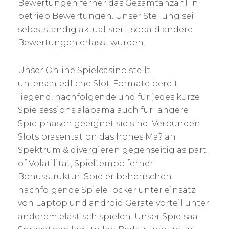
Bewertungen ferner das Gesamtanzahl in
betrieb Bewertungen. Unser Stellung sei
selbststandig aktualisiert, sobald andere
Bewertungen erfasst wurden.
Unser Online Spielcasino stellt
unterschiedliche Slot-Formate bereit
liegend, nachfolgende und fur jedes kurze
Spielsessions alabama auch fur langere
Spielphasen geeignet sie sind. Verbunden
Slots prasentation das hohes Ma? an
Spektrum & divergieren gegenseitig as part
of Volatilitat, Spieltempo ferner
Bonusstruktur. Spieler beherrschen
nachfolgende Spiele locker unter einsatz
von Laptop und android Gerate vorteil unter
anderem elastisch spielen. Unser Spielsaal