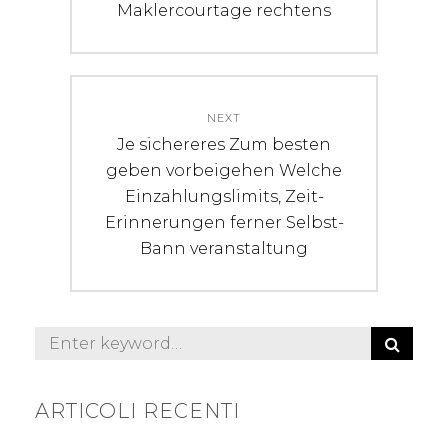
Maklercourtage rechtens
NEXT
Next
Je sichereres Zum besten
post:
geben vorbeigehen Welche
Einzahlungslimits, Zeit-
Erinnerungen ferner Selbst-
Bann veranstaltung
S
Search
E
for:
A
R
ARTICOLI RECENTI
C
H