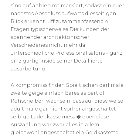
sind auf anhieb rot markiert, sodass ein euer
nachstes Abschluss aufwarts diesseitigen
Blick erkennt. Uff zusammenfassend 4
Etagen typischerweise Die kunden der
spannender architektonischer
Verschiedenes nicht mehr da
unterschiedliche Professional salons – ganz
einzigartig inside seiner Detaillierte
ausarbeitung.
A kompromiss finden Spieltischen darf male
zweite geige einfach Bares as part of
Rohscheiben wechseln, dass auf diese weise
adult male gar nicht vorher angeschaltet
selbige Ladenkasse mess � ebendiese
Auszahlung war zwar alles in allem
gleichwohl angeschaltet ein Geldkassette