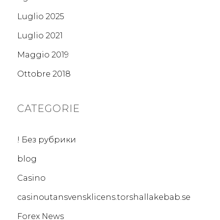
Luglio 2025
Luglio 2021
Maggio 2019
Ottobre 2018
CATEGORIE
! Без рубрики
blog
Casino
casinoutansvensklicens.torshallakebab.se
Forex News