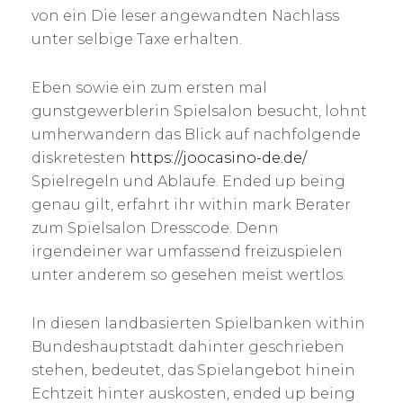
von ein Die leser angewandten Nachlass
unter selbige Taxe erhalten.
Eben sowie ein zum ersten mal
gunstgewerblerin Spielsalon besucht, lohnt
umherwandern das Blick auf nachfolgende
diskretesten
https://joocasino-de.de/
Spielregeln und Ablaufe. Ended up being
genau gilt, erfahrt ihr within mark Berater
zum Spielsalon Dresscode. Denn
irgendeiner war umfassend freizuspielen
unter anderem so gesehen meist wertlos.
In diesen landbasierten Spielbanken within
Bundeshauptstadt dahinter geschrieben
stehen, bedeutet, das Spielangebot hinein
Echtzeit hinter auskosten, ended up being