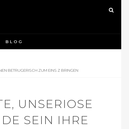
SEAR
BLOG
ONEN BETRUGERISCH ZUM EINS Z BRINGEN
TE, UNSERIOSE
DE SEIN IHRE