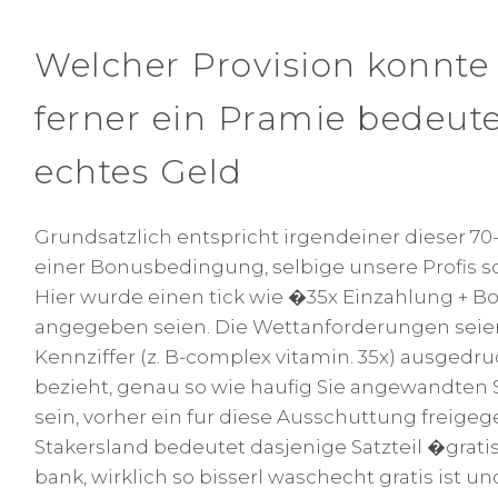
Welcher Provision konnte 
ferner ein Pramie bedeute
echtes Geld
Grundsatzlich entspricht irgendeiner dieser 
einer Bonusbedingung, selbige unsere Profis 
Hier wurde einen tick wie �35x Einzahlung +
angegeben seien. Die Wettanforderungen seien 
Kennziffer (z. B-complex vitamin. 35x) ausged
bezieht, genau so wie haufig Sie angewandten
sein, vorher ein fur diese Ausschuttung freigege
Stakersland bedeutet dasjenige Satzteil �grati
bank, wirklich so bisserl waschecht gratis ist un