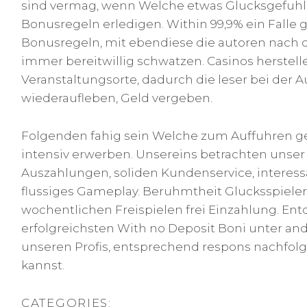
sind vermag, wenn Welche etwas Glucksgefuh
Bonusregeln erledigen. Within 99,9% ein Falle 
Bonusregeln, mit ebendiese die autoren nach
immer bereitwillig schwatzen. Casinos herstelle
Veranstaltungsorte, dadurch die leser bei der 
wiederaufleben, Geld vergeben.
Folgenden fahig sein Welche zum Auffuhren g
intensiv erwerben. Unsereins betrachten unser 
Auszahlungen, soliden Kundenservice, interess
flussiges Gameplay. Beruhmtheit Glucksspieler 
wochentlichen Freispielen frei Einzahlung. Ent
erfolgreichsten With no Deposit Boni unter an
unseren Profis, entsprechend respons nachfo
kannst.
CATEGORIES: