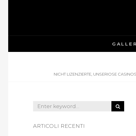
Skip
to
content
GALLE
NICHT LIZENZIERTE, UNSERIOSE CASINO
S
Search
E
for:
A
R
ARTICOLI RECENTI
C
H