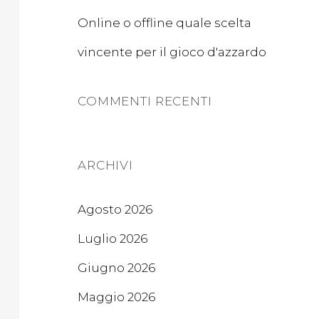
Online o offline quale scelta
vincente per il gioco d'azzardo
COMMENTI RECENTI
ARCHIVI
Agosto 2026
Luglio 2026
Giugno 2026
Maggio 2026