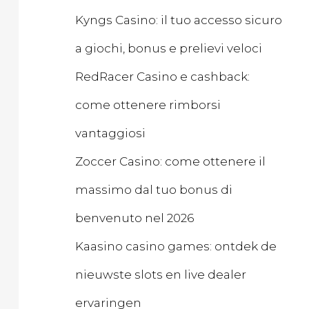
Kyngs Casino: il tuo accesso sicuro
a giochi, bonus e prelievi veloci
RedRacer Casino e cashback:
come ottenere rimborsi
vantaggiosi
Zoccer Casino: come ottenere il
massimo dal tuo bonus di
benvenuto nel 2026
Kaasino casino games: ontdek de
nieuwste slots en live dealer
ervaringen