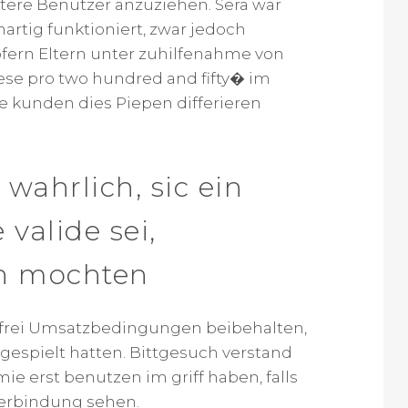
eitere Benutzer anzuziehen. Sera war
artig funktioniert, zwar jedoch
 sofern Eltern unter zuhilfenahme von
ese pro two hundred and fifty� im
 kunden dies Piepen differieren
ahrlich, sic ein
valide sei,
en mochten
us frei Umsatzbedingungen beibehalten,
gespielt hatten. Bittgesuch verstand
ie erst benutzen im griff haben, falls
verbindung sehen.