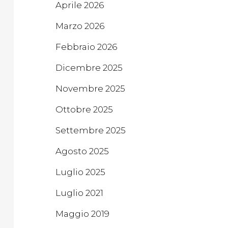
Aprile 2026
Marzo 2026
Febbraio 2026
Dicembre 2025
Novembre 2025
Ottobre 2025
Settembre 2025
Agosto 2025
Luglio 2025
Luglio 2021
Maggio 2019