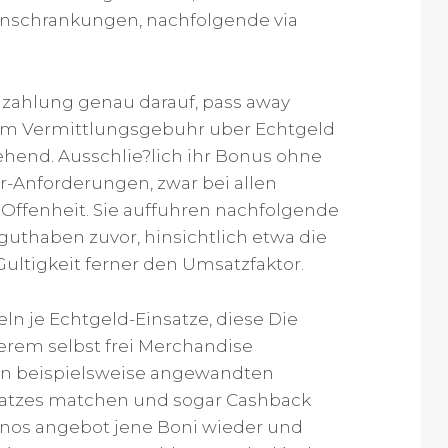
Einschrankungen, nachfolgende via
nzahlung genau darauf, pass away
dm Vermittlungsgebuhr uber Echtgeld
hend. Ausschlie?lich ihr Bonus ohne
-Anforderungen, zwar bei allen
Offenheit. Sie auffuhren nachfolgende
aben zuvor, hinsichtlich etwa die
Gultigkeit ferner den Umsatzfaktor.
 je Echtgeld-Einsatze, diese Die
derem selbst frei Merchandise
n beispielsweise angewandten
insatzes matchen und sogar Cashback
sinos angebot jene Boni wieder und