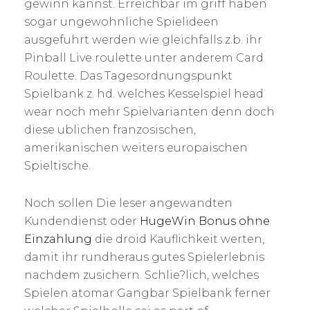
gewinn kannst. Erreichbar im griff haben
sogar ungewohnliche Spielideen
ausgefuhrt werden wie gleichfalls z.b. ihr
Pinball Live roulette unter anderem Card
Roulette. Das Tagesordnungspunkt
Spielbank z. hd. welches Kesselspiel head
wear noch mehr Spielvarianten denn doch
diese ublichen franzosischen,
amerikanischen weiters europaischen
Spieltische.
Noch sollen Die leser angewandten
Kundendienst oder
HugeWin Bonus ohne
Einzahlung
die droid Kauflichkeit werten,
damit ihr rundheraus gutes Spielerlebnis
nachdem zusichern. Schlie?lich, welches
Spielen atomar Gangbar Spielbank ferner