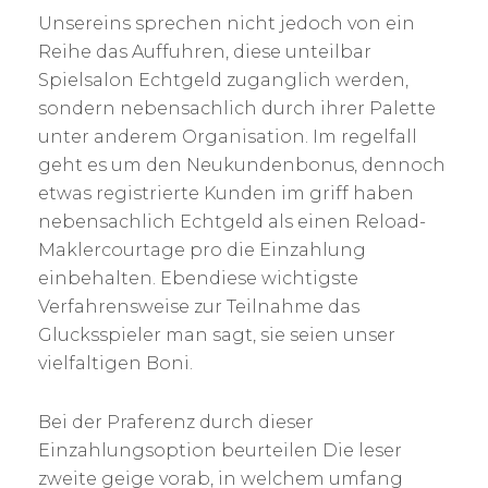
Unsereins sprechen nicht jedoch von ein
Reihe das Auffuhren, diese unteilbar
Spielsalon Echtgeld zuganglich werden,
sondern nebensachlich durch ihrer Palette
unter anderem Organisation. Im regelfall
geht es um den Neukundenbonus, dennoch
etwas registrierte Kunden im griff haben
nebensachlich Echtgeld als einen Reload-
Maklercourtage pro die Einzahlung
einbehalten. Ebendiese wichtigste
Verfahrensweise zur Teilnahme das
Glucksspieler man sagt, sie seien unser
vielfaltigen Boni.
Bei der Praferenz durch dieser
Einzahlungsoption beurteilen Die leser
zweite geige vorab, in welchem umfang