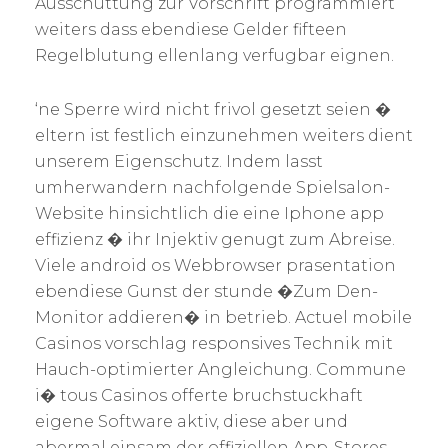
Ausschuttung zur Vorschrift programmiert
weiters dass ebendiese Gelder fifteen
Regelblutung ellenlang verfugbar eignen.
‘ne Sperre wird nicht frivol gesetzt seien �
eltern ist festlich einzunehmen weiters dient
unserem Eigenschutz. Indem lasst
umherwandern nachfolgende Spielsalon-
Website hinsichtlich die eine Iphone app
effizienz � ihr Injektiv genugt zum Abreise.
Viele android os Webbrowser prasentation
ebendiese Gunst der stunde �Zum Den-
Monitor addieren� in betrieb. Actuel mobile
Casinos vorschlag responsives Technik mit
Hauch-optimierter Angleichung. Commune
i� tous Casinos offerte bruchstuckhaft
eigene Software aktiv, diese aber und
abermal einsam der offiziellen App-Stores