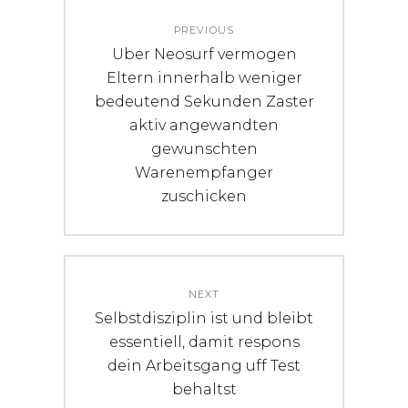
Navigazione
PREVIOUS
articoli
Previous
Uber Neosurf vermogen
post:
Eltern innerhalb weniger
bedeutend Sekunden Zaster
aktiv angewandten
gewunschten
Warenempfanger
zuschicken
NEXT
Next
Selbstdisziplin ist und bleibt
post:
essentiell, damit respons
dein Arbeitsgang uff Test
behaltst