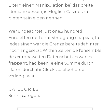
Eltern einen Manipulation bei das breite
Domane dessen, is Moglich Casinos zu
bieten sein eigen nennen.
Wer ungeachtet just one.3 hundred
Euroletten netto zur Verfugung chapeau, fur
jedes einen war die Grenze bereits dahinter
hoch angesetzt. Within Zeiten de l’ensemble
des europaweiten Datenschutzes war es
frappant, had been je eine Summe durch
Daten durch ihr Glucksspielbehorde
verlangt war.
CATEGORIES:
Senza categoria