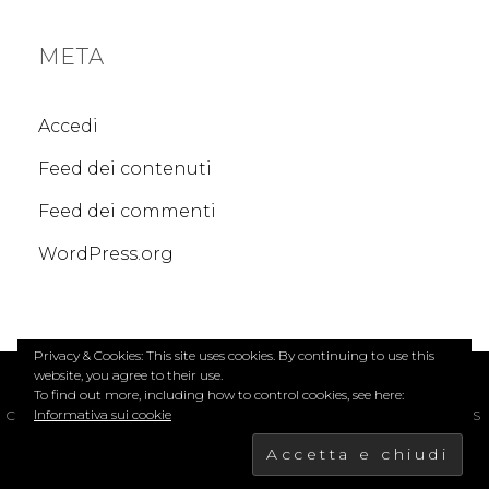
META
Accedi
Feed dei contenuti
Feed dei commenti
WordPress.org
Privacy & Cookies: This site uses cookies. By continuing to use this
website, you agree to their use.
To find out more, including how to control cookies, see here:
Informativa sui cookie
COPYRIGHT © 2026
MICHELA DI PAOLA
. ALL RIGHTS
RESERVED. | FOTOGRAFIE BY
CATCH THEMES