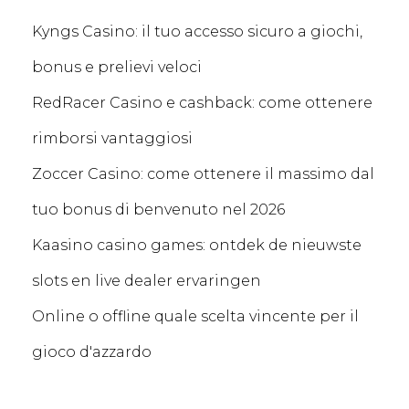
Kyngs Casino: il tuo accesso sicuro a giochi,
bonus e prelievi veloci
RedRacer Casino e cashback: come ottenere
rimborsi vantaggiosi
Zoccer Casino: come ottenere il massimo dal
tuo bonus di benvenuto nel 2026
Kaasino casino games: ontdek de nieuwste
slots en live dealer ervaringen
Online o offline quale scelta vincente per il
gioco d'azzardo