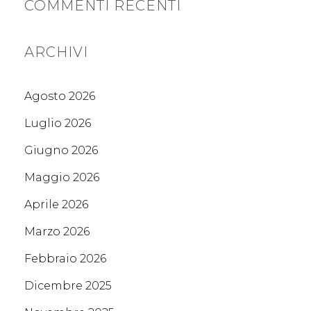
COMMENTI RECENTI
ARCHIVI
Agosto 2026
Luglio 2026
Giugno 2026
Maggio 2026
Aprile 2026
Marzo 2026
Febbraio 2026
Dicembre 2025