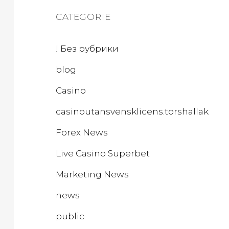
CATEGORIE
! Без рубрики
blog
Casino
casinoutansvensklicens.torshallakeba
Forex News
Live Casino Superbet
Marketing News
news
public