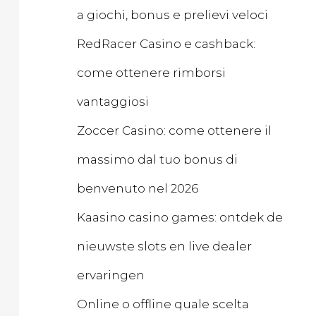
a giochi, bonus e prelievi veloci
RedRacer Casino e cashback:
come ottenere rimborsi
vantaggiosi
Zoccer Casino: come ottenere il
massimo dal tuo bonus di
benvenuto nel 2026
Kaasino casino games: ontdek de
nieuwste slots en live dealer
ervaringen
Online o offline quale scelta