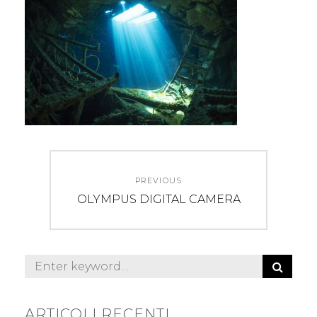
Navigazione
PREVIOUS
articoli
Previous
OLYMPUS DIGITAL CAMERA
post:
S
Search
E
for:
A
R
ARTICOLI RECENTI