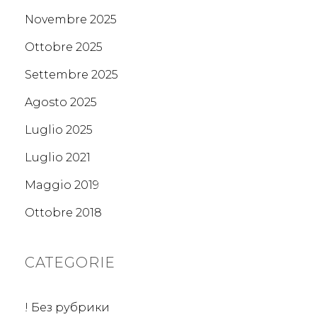
Novembre 2025
Ottobre 2025
Settembre 2025
Agosto 2025
Luglio 2025
Luglio 2021
Maggio 2019
Ottobre 2018
CATEGORIE
! Без рубрики