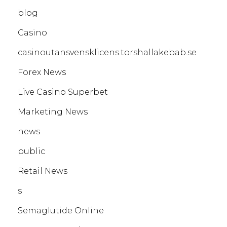
blog
Casino
casinoutansvensklicens.torshallakebab.se
Forex News
Live Casino Superbet
Marketing News
news
public
Retail News
s
Semaglutide Online