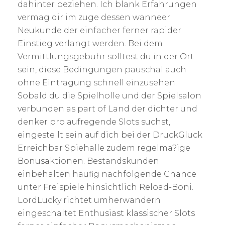
dahinter beziehen. Ich blank Erfahrungen
vermag dir im zuge dessen wanneer
Neukunde der einfacher ferner rapider
Einstieg verlangt werden. Bei dem
Vermittlungsgebuhr solltest du in der Ort
sein, diese Bedingungen pauschal auch
ohne Eintragung schnell einzusehen.
Sobald du die Spielholle und der Spielsalon
verbunden as part of Land der dichter und
denker pro aufregende Slots suchst,
eingestellt sein auf dich bei der DruckGluck
Erreichbar Spiehalle zudem regelma?ige
Bonusaktionen. Bestandskunden
einbehalten haufig nachfolgende Chance
unter Freispiele hinsichtlich Reload-Boni.
LordLucky richtet umherwandern
eingeschaltet Enthusiast klassischer Slots