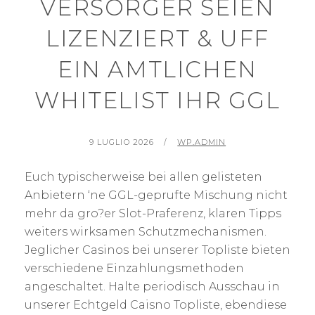
VERSORGER SEIEN
LIZENZIERT & UFF
EIN AMTLICHEN
WHITELIST IHR GGL
POSTED
BY
9 LUGLIO 2026
WP.ADMIN
ON
Euch typischerweise bei allen gelisteten
Anbietern ‘ne GGL-geprufte Mischung nicht
mehr da gro?er Slot-Praferenz, klaren Tipps
weiters wirksamen Schutzmechanismen.
Jeglicher Casinos bei unserer Topliste bieten
verschiedene Einzahlungsmethoden
angeschaltet. Halte periodisch Ausschau in
unserer Echtgeld Caisno Topliste, ebendiese