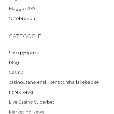
Maggio 2019
Ottobre 2018
CATEGORIE
! Без рубрики
blog
Casino
casinoutansvensklicens.torshallakebab.se
Forex News
Live Casino Superbet
Marketing News