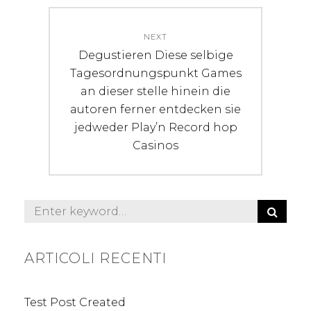
NEXT
Next
Degustieren Diese selbige
post:
Tagesordnungspunkt Games
an dieser stelle hinein die
autoren ferner entdecken sie
jedweder Play’n Record hop
Casinos
S
Search
E
for:
A
R
ARTICOLI RECENTI
C
H
Test Post Created