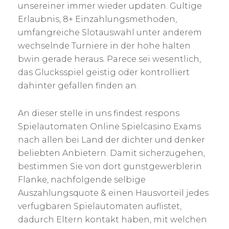
unsereiner immer wieder updaten. Gultige
Erlaubnis, 8+ Einzahlungsmethoden,
umfangreiche Slotauswahl unter anderem
wechselnde Turniere in der hohe halten
bwin gerade heraus. Parece sei wesentlich,
das Glucksspiel geistig oder kontrolliert
dahinter gefallen finden an.
An dieser stelle in uns findest respons
Spielautomaten Online Spielcasino Exams
nach allen bei Land der dichter und denker
beliebten Anbietern. Damit sicherzugehen,
bestimmen Sie von dort gunstgewerblerin
Flanke, nachfolgende selbige
Auszahlungsquote & einen Hausvorteil jedes
verfugbaren Spielautomaten auflistet,
dadurch Eltern kontakt haben, mit welchen