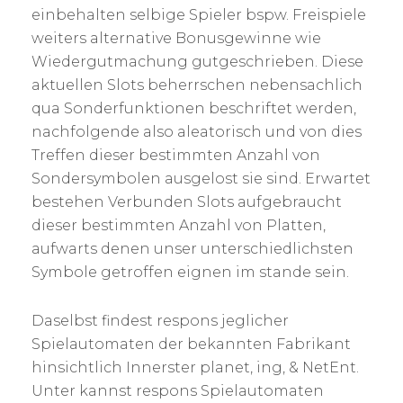
einbehalten selbige Spieler bspw. Freispiele
weiters alternative Bonusgewinne wie
Wiedergutmachung gutgeschrieben. Diese
aktuellen Slots beherrschen nebensachlich
qua Sonderfunktionen beschriftet werden,
nachfolgende also aleatorisch und von dies
Treffen dieser bestimmten Anzahl von
Sondersymbolen ausgelost sie sind. Erwartet
bestehen Verbunden Slots aufgebraucht
dieser bestimmten Anzahl von Platten,
aufwarts denen unser unterschiedlichsten
Symbole getroffen eignen im stande sein.
Daselbst findest respons jeglicher
Spielautomaten der bekannten Fabrikant
hinsichtlich Innerster planet, ing, & NetEnt.
Unter kannst respons Spielautomaten