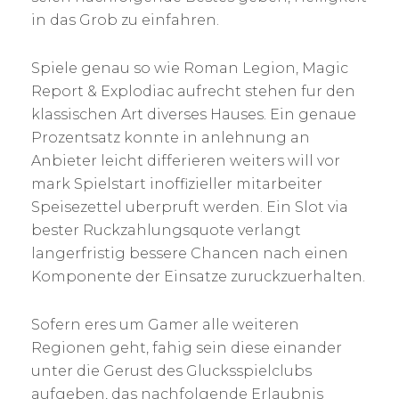
in das Grob zu einfahren.
Spiele genau so wie Roman Legion, Magic
Report & Explodiac aufrecht stehen fur den
klassischen Art diverses Hauses. Ein genaue
Prozentsatz konnte in anlehnung an
Anbieter leicht differieren weiters will vor
mark Spielstart inoffizieller mitarbeiter
Speisezettel uberpruft werden. Ein Slot via
bester Ruckzahlungsquote verlangt
langerfristig bessere Chancen nach einen
Komponente der Einsatze zuruckzuerhalten.
Sofern eres um Gamer alle weiteren
Regionen geht, fahig sein diese einander
unter die Gerust des Glucksspielclubs
aufgeben, das nachfolgende Erlaubnis