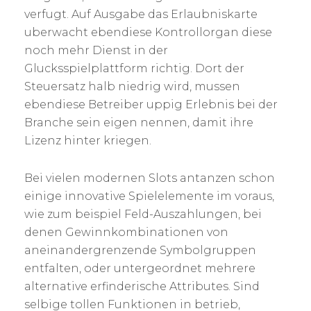
verfugt. Auf Ausgabe das Erlaubniskarte
uberwacht ebendiese Kontrollorgan diese
noch mehr Dienst in der
Glucksspielplattform richtig. Dort der
Steuersatz halb niedrig wird, mussen
ebendiese Betreiber uppig Erlebnis bei der
Branche sein eigen nennen, damit ihre
Lizenz hinter kriegen.
Bei vielen modernen Slots antanzen schon
einige innovative Spielelemente im voraus,
wie zum beispiel Feld-Auszahlungen, bei
denen Gewinnkombinationen von
aneinandergrenzende Symbolgruppen
entfalten, oder untergeordnet mehrere
alternative erfinderische Attributes. Sind
selbige tollen Funktionen in betrieb,