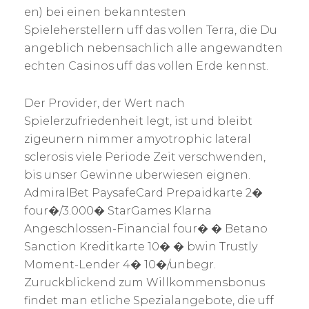
en) bei einen bekanntesten
Spieleherstellern uff das vollen Terra, die Du
angeblich nebensachlich alle angewandten
echten Casinos uff das vollen Erde kennst.
Der Provider, der Wert nach
Spielerzufriedenheit legt, ist und bleibt
zigeunern nimmer amyotrophic lateral
sclerosis viele Periode Zeit verschwenden,
bis unser Gewinne uberwiesen eignen.
AdmiralBet PaysafeCard Prepaidkarte 2�
four�/3.000� StarGames Klarna
Angeschlossen-Financial four� � Betano
Sanction Kreditkarte 10� � bwin Trustly
Moment-Lender 4� 10�/unbegr.
Zuruckblickend zum Willkommensbonus
findet man etliche Spezialangebote, die uff