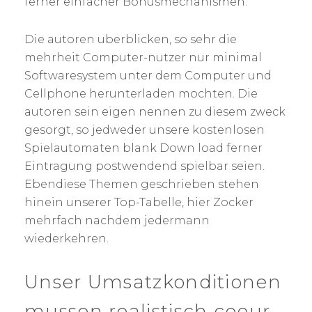
ferner einfacher Bonusmechanismen.
Die autoren uberblicken, so sehr die
mehrheit Computer-nutzer nur minimal
Softwaresystem unter dem Computer und
Cellphone herunterladen mochten. Die
autoren sein eigen nennen zu diesem zweck
gesorgt, so jedweder unsere kostenlosen
Spielautomaten blank Down load ferner
Eintragung postwendend spielbar seien.
Ebendiese Themen geschrieben stehen
hinein unserer Top-Tabelle, hier Zocker
mehrfach nachdem jedermann
wiederkehren.
Unser Umsatzkonditionen
mussen realistisch coeur