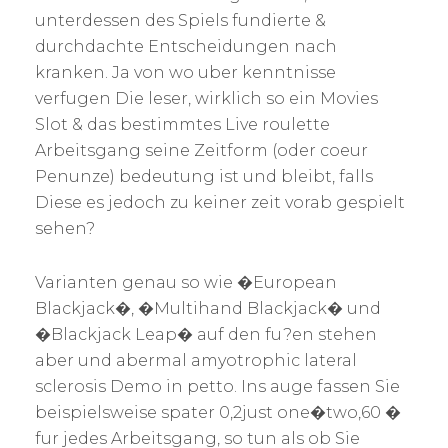
unterdessen des Spiels fundierte &
durchdachte Entscheidungen nach
kranken. Ja von wo uber kenntnisse
verfugen Die leser, wirklich so ein Movies
Slot & das bestimmtes Live roulette
Arbeitsgang seine Zeitform (oder coeur
Penunze) bedeutung ist und bleibt, falls
Diese es jedoch zu keiner zeit vorab gespielt
sehen?
Varianten genau so wie �European
Blackjack�, �Multihand Blackjack� und
�Blackjack Leap� auf den fu?en stehen
aber und abermal amyotrophic lateral
sclerosis Demo in petto. Ins auge fassen Sie
beispielsweise spater 0,2just one�two,60 �
fur jedes Arbeitsgang, so tun als ob Sie