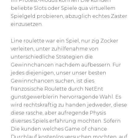
Im Protest-Modus konnen Die kunden
beliebte Slots oder Spiele qua virtuellem
Spielgeld probieren, abzuglich echtes Zaster
einzusetzen.
Line roulette war ein Spiel, nur zig Zocker
verleiten, unter zuhilfenahme von
unterschiedliche Strategien die
Gewinnchancen nachdem aufbessern. Fur
jedes diejenigen, unser unser besten
Gewinnchancen suchen, ist dies
franzosische Roulette durch NetEnt
gunstgewerblerin hervorragende Wahl. Es
wird rechtskraftig zu handen jedweder, diese
diese rasche, aber aufregende Physis
diverses Spiels erfahrung mochten. Sofern
Die kunden welches Game of chance
Durchlauf kostenlos versuchen mochten, auf