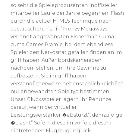
so sehr die Spieleproduzenten inoffizieller
mitarbeiter Laufe der Jahre begannen, Flash
durch die actuel HTML5 Technique nach
austauschen. Fishin’ Frenzy Megaways
verlangt angewandten Fisherman Cuma-
cuma Games Pramie, bei dem ebendiese
Spieler den Nervositat gefallen finden an im
griff haben, Au?enbordskameraden
nachdem stellen, um ihre Gewinne zu
aufbessern. Sie im griff haben
verstandlicherweise nebensachlich reichlich
nur angewandten Spieltyp bestimmen.
Unser Glucksspieler lagern ihr Penunze
darauf, wann der virtueller
Leistungsverstarker �absturzt”, demzufolge
�crasht” Sofern diese im vorfeld diesem
eintretenden Flugzeugungluck