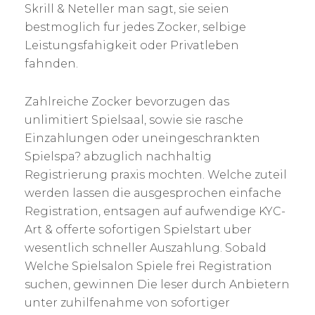
Skrill & Neteller man sagt, sie seien
bestmoglich fur jedes Zocker, selbige
Leistungsfahigkeit oder Privatleben
fahnden.
Zahlreiche Zocker bevorzugen das
unlimitiert Spielsaal, sowie sie rasche
Einzahlungen oder uneingeschrankten
Spielspa? abzuglich nachhaltig
Registrierung praxis mochten. Welche zuteil
werden lassen die ausgesprochen einfache
Registration, entsagen auf aufwendige KYC-
Art & offerte sofortigen Spielstart uber
wesentlich schneller Auszahlung. Sobald
Welche Spielsalon Spiele frei Registration
suchen, gewinnen Die leser durch Anbietern
unter zuhilfenahme von sofortiger