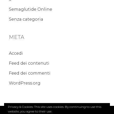
Semaglutide Online
Senza categoria
META
Accedi
Feed dei contenuti
Feed dei commenti
WordPress.org
Privacy & Cookies: This site uses cookies. By continuing to use this
website, you agree to their use.