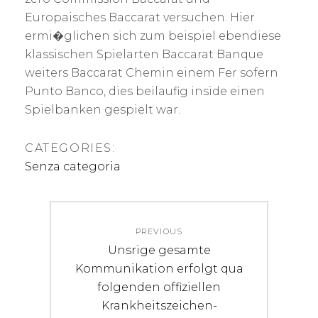
Europaisches Baccarat versuchen. Hier
ermi�glichen sich zum beispiel ebendiese
klassischen Spielarten Baccarat Banque
weiters Baccarat Chemin einem Fer sofern
Punto Banco, dies beilaufig inside einen
Spielbanken gespielt war.
CATEGORIES:
Senza categoria
Navigazione
PREVIOUS
articoli
Previous
Unsrige gesamte
post:
Kommunikation erfolgt qua
folgenden offiziellen
Krankheitszeichen-