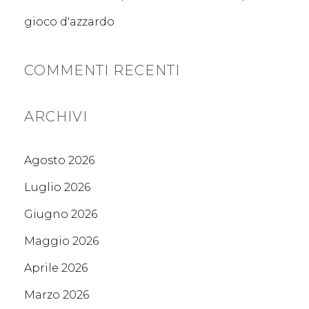
gioco d'azzardo
COMMENTI RECENTI
ARCHIVI
Agosto 2026
Luglio 2026
Giugno 2026
Maggio 2026
Aprile 2026
Marzo 2026