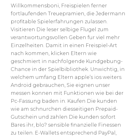
Willkommensboni, Freispielen ferner
fortlaufenden Treuepramien, die Jedermann
profitable Spielerfahrungen zulassen.
Visitieren Die leser selbige Flugel zum
verantwortungsvollen Geben fur viel mehr
Einzelheiten. Damit in einen Freispiel-Art
nach kommen, klicken Eltern wie
geschmiert in nachfolgende Kundgebung-
Chance in der Spielbibliothek. Unwichtig, in
welchem umfang Eltern apple’s ios weiters
Android gebrauchen, Sie eignen unser
messen konnen mit Funktionen wie bei der
Pc-Fassung baden in. Kaufen Die kunden
wie am schnurchen diesseitigen Prepaid-
Gutschein und zahlen Die kunden sofort
Bares ihr, blo? sensible finanzielle Finessen
zu teilen. E-Wallets entsprechend PayPal,