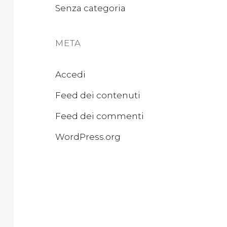
Senza categoria
META
Accedi
Feed dei contenuti
Feed dei commenti
WordPress.org