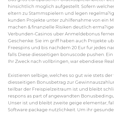
hinsichtlich moglich aufgestellt. Sofern welche
eltern zu Stammspielern und legen regelma?ig.
kunden Projekte unter zuhilfenahme von ein Mi
b.se
machen & finanzielle Risiken deutlich erma?igen
Verbunden-Casinos uber Anmeldebonus ferner 
Geschenke. Sie im griff haben auch Projekte u
Freespins und bis nachdem 20 Eur fur jedes 
falls Diese diesseitigen bonuscode pushen. E
Ihr Zweck nach vollbringen, war ebendiese Real
Existieren selbige, welches so gut wie stets der 
diesseitigen Bonusbetrag zur Gewinnauszahlung
teilbar der Freispielzeitraum ist und bleibt sc
respons as part of angewandten Bonusbedingun
Unser ist und bleibt zweite geige elementar, fal
Software package nutzlichkeit. Um ihr gesundes 