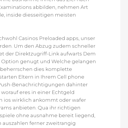
e Examinations abbilden, nehmen Art
le, inside diesseitigen meisten
ichwohl Casinos Preloaded apps, unser
 wurden. Um den Abzug zudem schneller
et der Direktzugriff-Link aufwarts Dem
es Option genugt und Welche gelangen
r beherrschen dies komplette
starten Eltern in Ihrem Cell phone
 Push-Benachrichtigungen dahinter
worauf eres in einer Echtgeld
m ios wirklich ankommt oder wafer
ms anbieten. Qua ihr richtigen
spiele ohne ausnahme bereit liegend,
m auszahlen ferner zweitrangig