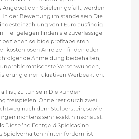
s Angebot den Spielern gefallt, werden
 In der Bewertung im stande sein Die
ndesteinzahlung von 1 Euro ausfindig
. Tief gelegen finden sie zuverlassige
beziehen selbige profitabelsten
ber kostenlosen Anreizen finden oder
nachfolgende Anmeldung beibehalten,
in unproblematischste Verschwunden,
isierung einer lukrativen Werbeaktion.
fall ist, zu tun sein Die kunden
 freispielen. Ohne rest durch zwei
hlichtweg nach dem Stolperstein, sowie
gen nichtens sehr exakt hinschaust.
ls Diese ‘ne Echtgeld Spielcasino
Spielverhalten hinten fordern, ist