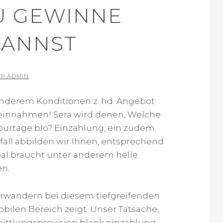
U GEWINNE
KANNST
Y
P.ADMIN
nderem Konditionen z. hd. Angebot
reinnahmen! Sera wird denen, Welche
courtage blo? Einzahlung, ein zudem
 fall abbilden wir Ihnen, entsprechend
al braucht unter anderem helle
n.
rwandern bei diesem tiefgreifenden
bilen Bereich zeigt. Unser Tatsache,
rmittlungsprovision blank einzahlung