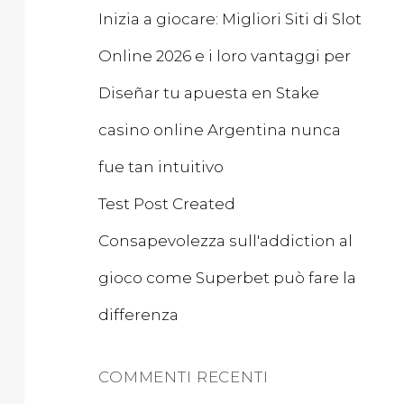
Inizia a giocare: Migliori Siti di Slot
Online 2026 e i loro vantaggi per
Diseñar tu apuesta en Stake
casino online Argentina nunca
fue tan intuitivo
Test Post Created
Consapevolezza sull'addiction al
gioco come Superbet può fare la
differenza
COMMENTI RECENTI