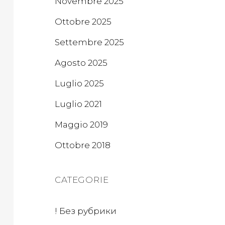
Novembre 2025
Ottobre 2025
Settembre 2025
Agosto 2025
Luglio 2025
Luglio 2021
Maggio 2019
Ottobre 2018
CATEGORIE
! Без рубрики