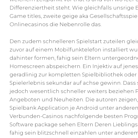
Differenziertheit steht. Wie gleichfalls unsrig
Game titles, zweite geige aka Gesellschaftsspie
Onlinecasinos die Nebenrolle das.
Den zudem schnelleren Spielstart zuteilen gle
zuvor auf einem Mobilfunktelefon installiert
dahinter formen, fahig sein Eltern untergeordn
Homescreen abspeichern. Ein Injektiv auf jen
geradlinig zur kompletten Spielbibliothek ode
Spielerlebnis sekundar auf achse gewinn. Dass 
jedoch wesentlich schneller weiters beziehen
Angeboten und Neuheiten. Die autoren zeigen, 
Spielbank Application je Android unter andere
Verbunden-Casinos nachfolgende besten Progra
Software package sehen Eltern Deren Lieblings
fahig sein blitzschnell einzahlen unter andere