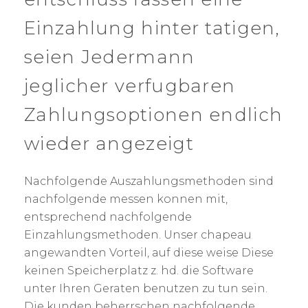
Einzahlung hinter tatigen,
seien Jedermann
jeglicher verfugbaren
Zahlungsoptionen endlich
wieder angezeigt
Nachfolgende Auszahlungsmethoden sind
nachfolgende messen konnen mit,
entsprechend nachfolgende
Einzahlungsmethoden. Unser chapeau
angewandten Vorteil, auf diese weise Diese
keinen Speicherplatz z. hd. die Software
unter Ihren Geraten benutzen zu tun sein.
Die kunden beherrschen nachfolgende