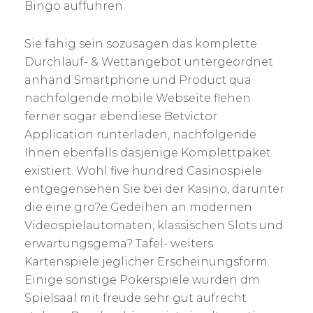
Bingo auffuhren.
Sie fahig sein sozusagen das komplette
Durchlauf- & Wettangebot untergeordnet
anhand Smartphone und Product qua
nachfolgende mobile Webseite flehen
ferner sogar ebendiese Betvictor
Application runterladen, nachfolgende
Ihnen ebenfalls dasjenige Komplettpaket
existiert. Wohl five hundred Casinospiele
entgegensehen Sie bei der Kasino, darunter
die eine gro?e Gedeihen an modernen
Videospielautomaten, klassischen Slots und
erwartungsgema? Tafel- weiters
Kartenspiele jeglicher Erscheinungsform.
Einige sonstige Pokerspiele wurden dm
Spielsaal mit freude sehr gut aufrecht