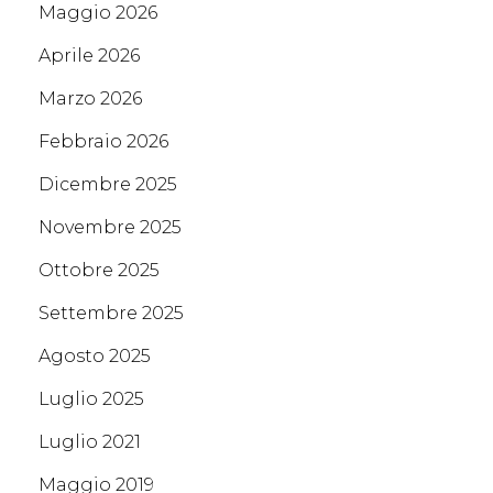
Maggio 2026
Aprile 2026
Marzo 2026
Febbraio 2026
Dicembre 2025
Novembre 2025
Ottobre 2025
Settembre 2025
Agosto 2025
Luglio 2025
Luglio 2021
Maggio 2019