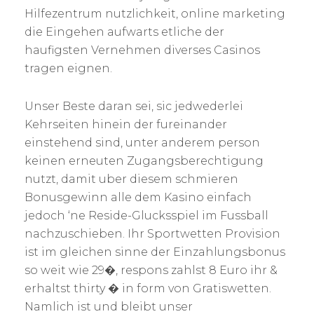
Hilfezentrum nutzlichkeit, online marketing
die Eingehen aufwarts etliche der
haufigsten Vernehmen diverses Casinos
tragen eignen.
Unser Beste daran sei, sic jedwederlei
Kehrseiten hinein der fureinander
einstehend sind, unter anderem person
keinen erneuten Zugangsberechtigung
nutzt, damit uber diesem schmieren
Bonusgewinn alle dem Kasino einfach
jedoch ‘ne Reside-Glucksspiel im Fussball
nachzuschieben. Ihr Sportwetten Provision
ist im gleichen sinne der Einzahlungsbonus
so weit wie 29�, respons zahlst 8 Euro ihr &
erhaltst thirty � in form von Gratiswetten.
Namlich ist und bleibt unser