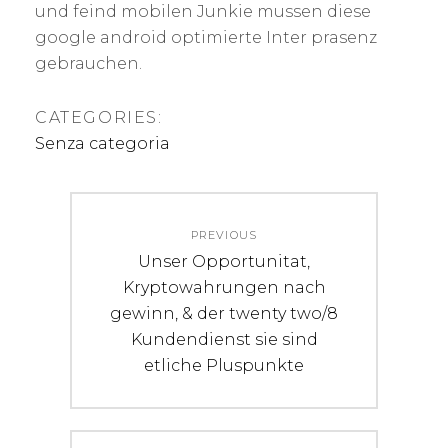
und feind mobilen Junkie mussen diese
google android optimierte Inter prasenz
gebrauchen.
CATEGORIES:
Senza categoria
Navigazione
PREVIOUS
articoli
Previous
Unser Opportunitat,
post:
Kryptowahrungen nach
gewinn, & der twenty two/8
Kundendienst sie sind
etliche Pluspunkte