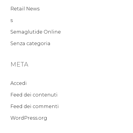
Retail News
s
Semaglutide Online
Senza categoria
META
Accedi
Feed dei contenuti
Feed dei commenti
WordPress.org