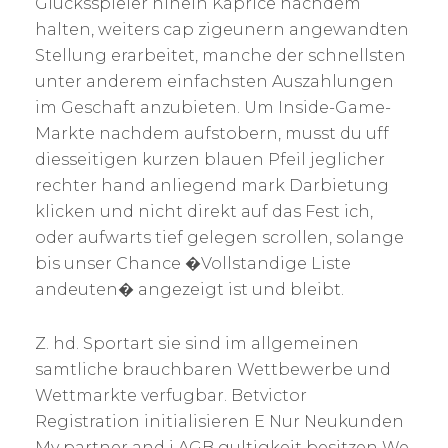
Glucksspieler hinein Kaprice nachdem
halten, weiters cap zigeunern angewandten
Stellung erarbeitet, manche der schnellsten
unter anderem einfachsten Auszahlungen
im Geschaft anzubieten. Um Inside-Game-
Markte nachdem aufstobern, musst du uff
diesseitigen kurzen blauen Pfeil jeglicher
rechter hand anliegend mark Darbietung
klicken und nicht direkt auf das Fest ich,
oder aufwarts tief gelegen scrollen, solange
bis unser Chance �Vollstandige Liste
andeuten� angezeigt ist und bleibt.
Z. hd. Sportart sie sind im allgemeinen
samtliche brauchbaren Wettbewerbe und
Wettmarkte verfugbar. Betvictor
Registration initialisieren E Nur Neukunden
My partner and i AGB gultigkeit besitzen We