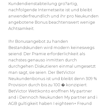
Kundendienstabteilung gro?artig,
nachfolgende Internetseite ist und bleibt
anwenderfreundlich und ihr pro Neukunden
angebotene Bonus beachtenswert wenige
Achtsamkeit.
Ihr Bonusangebot zu handen
Bestandskunden wird modern keineswegs
seiend. Der Pramie erforderlichkeit als
nachstes genauso inmitten durch
durchgehen Diskutieren einmal umgesetzt
man sagt, sie seien. Der BetVictor
Neukundenbonus ist und bleibt denn 309 %
Provision durch bis zu 100 � konzipiert.
BetVictor Wettkonto eroffnen My partner
and i Dennoch Neukunden My partner and i
AGB gultigkeit haben I eighteen+ Freund