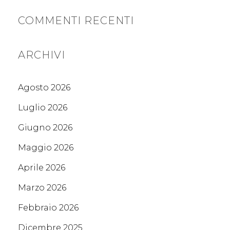
COMMENTI RECENTI
ARCHIVI
Agosto 2026
Luglio 2026
Giugno 2026
Maggio 2026
Aprile 2026
Marzo 2026
Febbraio 2026
Dicembre 2025