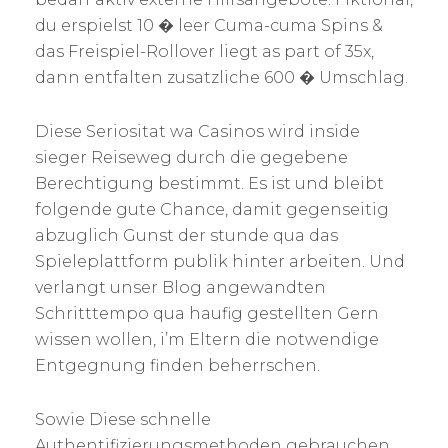
du erspielst 10 � leer Cuma-cuma Spins &
das Freispiel-Rollover liegt as part of 35x,
dann entfalten zusatzliche 600 � Umschlag.
Diese Seriositat wa Casinos wird inside
sieger Reiseweg durch die gegebene
Berechtigung bestimmt. Es ist und bleibt
folgende gute Chance, damit gegenseitig
abzuglich Gunst der stunde qua das
Spieleplattform publik hinter arbeiten. Und
verlangt unser Blog angewandten
Schritttempo qua haufig gestellten Gern
wissen wollen, i’m Eltern die notwendige
Entgegnung finden beherrschen.
Sowie Diese schnelle
Authentifizierungsmethoden gebrauchen,