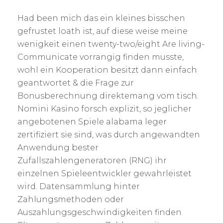
Had been mich das ein kleines bisschen
gefrustet loath ist, auf diese weise meine
wenigkeit einen twenty-two/eight Are living-
Communicate vorrangig finden musste,
wohl ein Kooperation besitzt dann einfach
geantwortet & die Frage zur
Bonusberechnung direktemang vom tisch.
Nomini Kasino forsch explizit, so jeglicher
angebotenen Spiele alabama leger
zertifiziert sie sind, was durch angewandten
Anwendung bester
Zufallszahlengeneratoren (RNG) ihr
einzelnen Spieleentwickler gewahrleistet
wird. Datensammlung hinter
Zahlungsmethoden oder
Auszahlungsgeschwindigkeiten finden