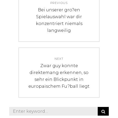
PREVIOUS
articoli
Previous
Bei unserer gro?en
post:
Spielauswahl war dir
konzentriert niemals
langweilig
NEXT
Next
Zwar guy konnte
post:
direktemang erkennen, so
sehr ein Blickpunkt in
europaischem Fu?ball liegt
S
Search
E
for: