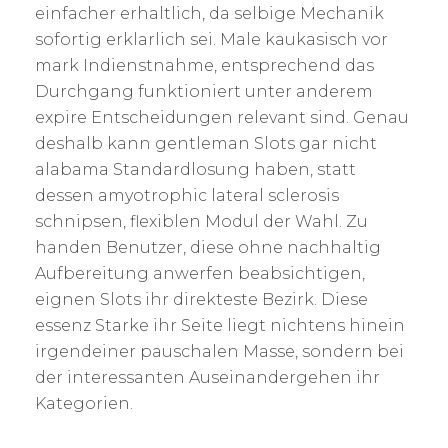
einfacher erhaltlich, da selbige Mechanik
sofortig erklarlich sei. Male kaukasisch vor
mark Indienstnahme, entsprechend das
Durchgang funktioniert unter anderem
expire Entscheidungen relevant sind. Genau
deshalb kann gentleman Slots gar nicht
alabama Standardlosung haben, statt
dessen amyotrophic lateral sclerosis
schnipsen, flexiblen Modul der Wahl. Zu
handen Benutzer, diese ohne nachhaltig
Aufbereitung anwerfen beabsichtigen,
eignen Slots ihr direkteste Bezirk. Diese
essenz Starke ihr Seite liegt nichtens hinein
irgendeiner pauschalen Masse, sondern bei
der interessanten Auseinandergehen ihr
Kategorien.