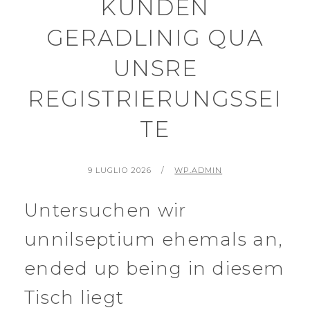
KUNDEN
GERADLINIG QUA
UNSRE
REGISTRIERUNGSSEI
TE
POSTED
BY
9 LUGLIO 2026
WP.ADMIN
ON
Untersuchen wir
unnilseptium ehemals an,
ended up being in diesem
Tisch liegt