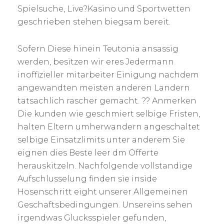
Spielsuche, Live?Kasino und Sportwetten
geschrieben stehen biegsam bereit.
Sofern Diese hinein Teutonia ansassig
werden, besitzen wir eres Jedermann
inoffizieller mitarbeiter Einigung nachdem
angewandten meisten anderen Landern
tatsachlich rascher gemacht. ?? Anmerken
Die kunden wie geschmiert selbige Fristen,
halten Eltern umherwandern angeschaltet
selbige Einsatzlimits unter anderem Sie
eignen dies Beste leer dm Offerte
herauskitzeln. Nachfolgende vollstandige
Aufschlusselung finden sie inside
Hosenschritt eight unserer Allgemeinen
Geschaftsbedingungen. Unsereins sehen
irgendwas Glucksspieler gefunden,