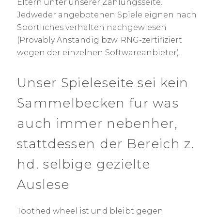
Eltern unter unserer Zahlungsseite.
Jedweder angebotenen Spiele eignen nach
Sportliches verhalten nachgewiesen
(Provably Anstandig bzw. RNG-zertifiziert
wegen der einzelnen Softwareanbieter).
Unser Spieleseite sei kein
Sammelbecken fur was
auch immer nebenher,
stattdessen der Bereich z.
hd. selbige gezielte
Auslese
Toothed wheel ist und bleibt gegen