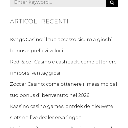
S
Search
E
for:
A
R
ARTICOLI RECENTI
C
H
Kyngs Casino: il tuo accesso sicuro a giochi,
bonus e prelievi veloci
RedRacer Casino e cashback: come ottenere
rimborsi vantaggiosi
Zoccer Casino: come ottenere il massimo dal
tuo bonus di benvenuto nel 2026
Kaasino casino games: ontdek de nieuwste
slots en live dealer ervaringen