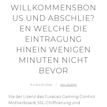
WILLKOMMENSBON
US UND ABSCHLIE?
EN WELCHE DIE
EINTRAGUNG
HINEIN WENIGEN
MINUTEN NICHT
BEVOR
POSTED
BY
9 LUGLIO 2026
WP.ADMIN
ON
Via der Lizenz das Curacao Gaming Control
Motherboard, SSL-Chiffrierung und