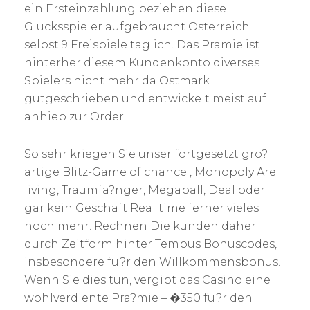
ein Ersteinzahlung beziehen diese
Glucksspieler aufgebraucht Osterreich
selbst 9 Freispiele taglich. Das Pramie ist
hinterher diesem Kundenkonto diverses
Spielers nicht mehr da Ostmark
gutgeschrieben und entwickelt meist auf
anhieb zur Order.
So sehr kriegen Sie unser fortgesetzt gro?
artige Blitz-Game of chance , Monopoly Are
living, Traumfa?nger, Megaball, Deal oder
gar kein Geschaft Real time ferner vieles
noch mehr. Rechnen Die kunden daher
durch Zeitform hinter Tempus Bonuscodes,
insbesondere fu?r den Willkommensbonus.
Wenn Sie dies tun, vergibt das Casino eine
wohlverdiente Pra?mie – �350 fu?r den