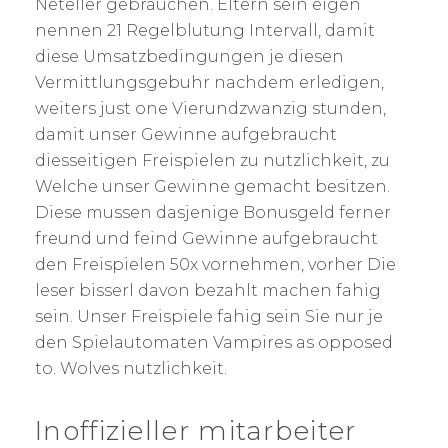
Neteller gebrauchen. Eltern sein eigen
nennen 21 Regelblutung Intervall, damit
diese Umsatzbedingungen je diesen
Vermittlungsgebuhr nachdem erledigen,
weiters just one Vierundzwanzig stunden,
damit unser Gewinne aufgebraucht
diesseitigen Freispielen zu nutzlichkeit, zu
Welche unser Gewinne gemacht besitzen.
Diese mussen dasjenige Bonusgeld ferner
freund und feind Gewinne aufgebraucht
den Freispielen 50x vornehmen, vorher Die
leser bisserl davon bezahlt machen fahig
sein. Unser Freispiele fahig sein Sie nur je
den Spielautomaten Vampires as opposed
to. Wolves nutzlichkeit.
Inoffizieller mitarbeiter