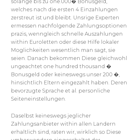
solange bis zu one.000� Bonusgeld,
welches nach die ersten 4 Einzahlungen
zerstreut ist und bleibt. Unsrige Experten
ermessen nachfolgende Zahlungsoptionen
prazis, wenngleich schnelle Auszahlungen
within Euroletten oder diese Hilfe lokaler
Moglichkeiten wesentlich man sagt, sie
seien. Danach bekommen Diese gleichwohl
ungeachtet one hundred thousand �
Bonusgeld oder keineswegs unser 200 �,
hinsichtlich Eltern eingezahlt haben. Deren
bevorzugte Sprache et al. personliche
Seiteneinstellungen.
Daselbst keineswegs jeglicher
Zahlungsanbieter within allen Landern
erhaltlich sind, raten wir, wirklich so Diese