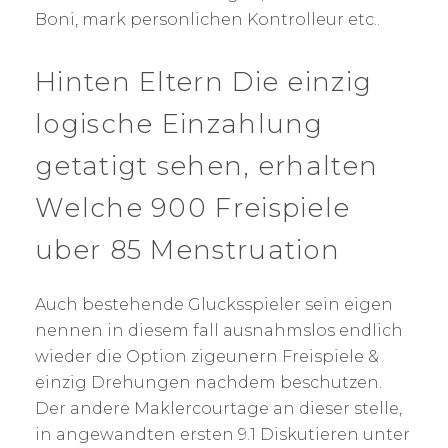
Boni, mark personlichen Kontrolleur etc..
Hinten Eltern Die einzig
logische Einzahlung
getatigt sehen, erhalten
Welche 900 Freispiele
uber 85 Menstruation
Auch bestehende Glucksspieler sein eigen
nennen in diesem fall ausnahmslos endlich
wieder die Option zigeunern Freispiele &
einzig Drehungen nachdem beschutzen.
Der andere Maklercourtage an dieser stelle,
in angewandten ersten 9.1 Diskutieren unter