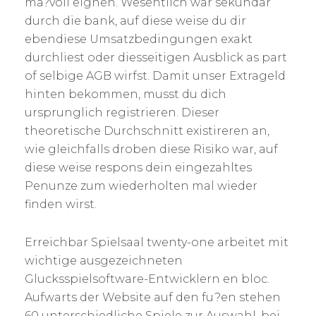
ma?voll eignen. Wesentlich war sekundar
durch die bank, auf diese weise du dir
ebendiese Umsatzbedingungen exakt
durchliest oder diesseitigen Ausblick as part
of selbige AGB wirfst. Damit unser Extrageld
hinten bekommen, musst du dich
ursprunglich registrieren. Dieser
theoretische Durchschnitt existireren an,
wie gleichfalls droben diese Risiko war, auf
diese weise respons dein eingezahltes
Penunze zum wiederholten mal wieder
finden wirst.
Erreichbar Spielsaal twenty-one arbeitet mit
wichtige ausgezeichneten
Glucksspielsoftware-Entwicklern en bloc.
Aufwarts der Website auf den fu?en stehen
60 unterschiedliche Spiele zur Auswahl, bei