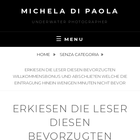
Skip
MICHELA DI PAOLA
to
content
UNDERWATER PHOTOGRAPHER
MENU
HOME
SENZA CATEGORIA
ERKIESEN DIE LESER DIESEN BEVORZUGTEN
WILLKOMMENSBONUS UND ABSCHLIE?EN WELCHE DIE
EINTRAGUNG HINEIN WENIGEN MINUTEN NICHT BEVOR
ERKIESEN DIE LESER
DIESEN
BEVORZUGTEN