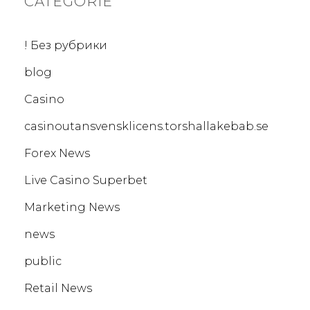
CATEGORIE
! Без рубрики
blog
Casino
casinoutansvensklicens.torshallakebab.se
Forex News
Live Casino Superbet
Marketing News
news
public
Retail News