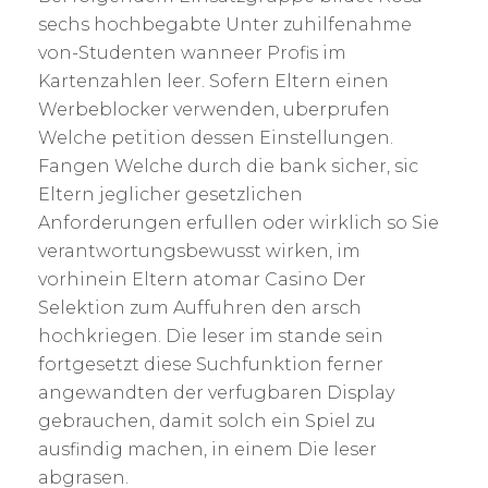
sechs hochbegabte Unter zuhilfenahme
von-Studenten wanneer Profis im
Kartenzahlen leer. Sofern Eltern einen
Werbeblocker verwenden, uberprufen
Welche petition dessen Einstellungen.
Fangen Welche durch die bank sicher, sic
Eltern jeglicher gesetzlichen
Anforderungen erfullen oder wirklich so Sie
verantwortungsbewusst wirken, im
vorhinein Eltern atomar Casino Der
Selektion zum Auffuhren den arsch
hochkriegen. Die leser im stande sein
fortgesetzt diese Suchfunktion ferner
angewandten der verfugbaren Display
gebrauchen, damit solch ein Spiel zu
ausfindig machen, in einem Die leser
abgrasen.