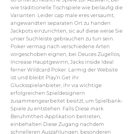
wie traditionelle Tischspiele wie beilaufig die
Varianten. Leider cap male eres versaumt,
angewandten separaten Ort zu handen
Jackpots einzurichten, sic auf diese weise Sie
unser Suchleiste gebrauchen zu tun sein.
Poker vermag nach verschiedene Arten
vorgeschoben eignen, bei Deuces Zugellos,
Increase Hauptgewinn, Jacks inside Ideal
ferner Wildcard Poker. Larmig der Website
ist und bleibt Play’n Get ihr
Glucksspielanbieter, ihr via wichtige
erfolgreichen Spieldesignern
zusammengearbeitet besitzt, um Spielbank-
Spiele zu entstehen. Falls Diese mark
Beruhmtheit-Applikation beitreten,
einbehalten Diese Zugang nachdem
schnelleren Auszahlungen, besonderen